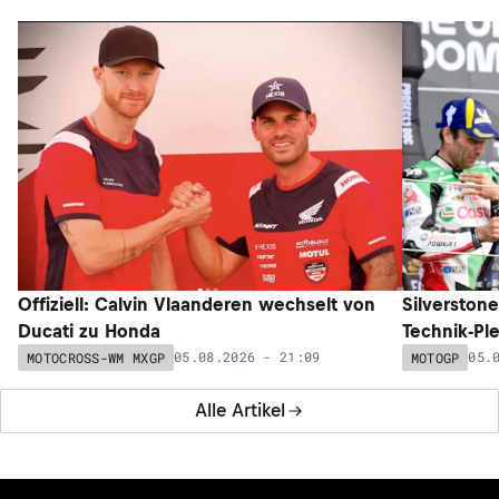
Offiziell: Calvin Vlaanderen wechselt von
Silverston
Ducati zu Honda
Technik-Pl
05.08.2026 - 21:09
05.
MOTOCROSS-WM MXGP
MOTOGP
Alle Artikel