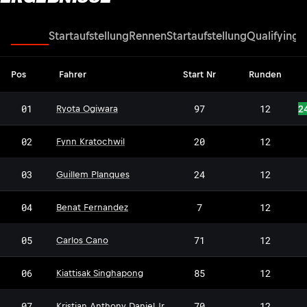
Rennen
Startaufstellung
Rennen
Startaufstellung
Qualifying
2
Pos
Fahrer
Start Nr
Runden
01
97
12
2
Ryota Ogiwara
02
20
12
Fynn Kratochwil
03
24
12
Guillem Planques
04
7
12
Benat Fernandez
CC
05
71
12
Carlos Cano
06
85
12
Kiattisak Singhapong
07
70
12
Kristian Anthony Daniel Jr.