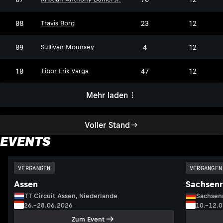
08
23
12
Travis Borg
09
4
12
Sullivan Mounsey
10
47
12
Tibor Erik Varga
Mehr laden
Voller Stand
EVENTS
VERGANGEN
VERGANGEN
Assen
Sachsenr
TT Circuit Assen, Niederlande
Sachsenr
26.–28.06.2026
10.–12.
Zum Event