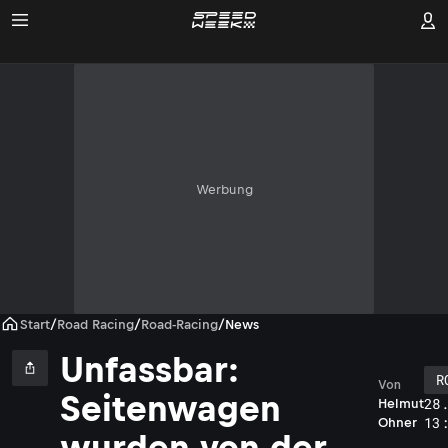
Werbung
Start
/
Road Racing
/
Road-Racing
/
News
Unfassbar:
R
Von
Seitenwagen
28
Helmut
13
Ohner
wurden von der