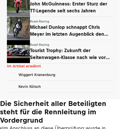
John McGuinness: Erster Sturz der
TT-Legende seit sechs Jahren
Road-Racing
Michael Dunlop schnappt Chris
Meyer im letzten Augenblick den
Titel weg
Road-Racing
Tourist Trophy: Zukunft der
Seitenwagen-Klasse nach wie vor
ungeklärt
Im Artikel erwähnt
Wiggert Kranenburg
Kevin Kölsch
Die Sicherheit aller Beteiligten
steht für die Rennleitung im
Vordergrund
«Im Anschluss an diese Überprüfung wurde in