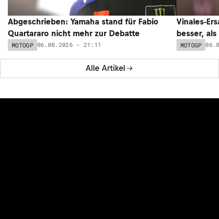
Abgeschrieben: Yamaha stand für Fabio
Vinales-Ers
Quartararo nicht mehr zur Debatte
besser, als
06.08.2026 - 21:11
06.
MOTOGP
MOTOGP
Alle Artikel