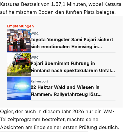
Katsutas Bestzeit von 1.57,1 Minuten, wobei Katsuta
auf heimischem Boden den fünften Platz belegte.
Empfehlungen
WRC
Toyota-Youngster Sami Pajari sichert
sich emotionalen Heimsieg in
Finnland
WRC
Pajari übernimmt Führung in
Finnland nach spektakulärem Unfall
von Ogier
Rallyesport
22 Hektar Wald und Wiesen in
Flammen: Rallyefahrzeug löst
Großbrand aus
Ogier, der auch in diesem Jahr 2026 nur ein WM-
Teilzeitprogramm bestreitet, machte seine
Absichten am Ende seiner ersten Prüfung deutlich.