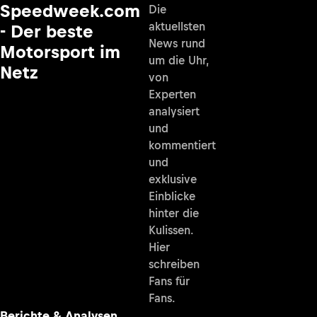
Speedweek.com
Die
aktuellsten
- Der beste
News rund
Motorsport im
um die Uhr,
Netz
von
Experten
analysiert
und
kommentiert
und
exklusive
Einblicke
hinter die
Kulissen.
Hier
schreiben
Fans für
Fans.
Berichte & Analysen