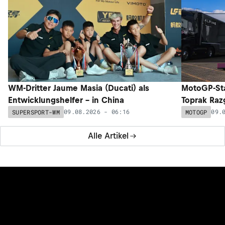
WM-Dritter Jaume Masia (Ducati) als
MotoGP-Sta
Entwicklungshelfer – in China
Toprak Razg
09.08.2026 - 06:16
09.
SUPERSPORT-WM
MOTOGP
Alle Artikel