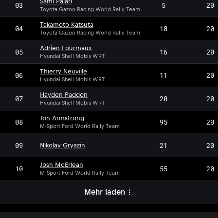
Sami Pajari
03
5
20
Toyota Gazoo Racing World Rally Team
Takamoto Katsuta
04
18
20
Toyota Gazoo Racing World Rally Team
Adrien Fourmaux
05
16
20
Hyundai Shell Mobis WRT
Thierry Neuville
06
11
20
Hyundai Shell Mobis WRT
Hayden Paddon
07
20
20
Hyundai Shell Mobis WRT
Jon Armstrong
08
95
20
M-Sport Ford World Rally Team
09
21
20
Nikolay Gryazin
Josh McErlean
10
55
20
M-Sport Ford World Rally Team
Mehr laden