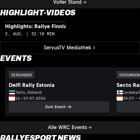
Voller Stand
HIGHLIGHT-VIDEOS
Highlights: Rallye Finnland
H
3. AUG. | 52:10 MIN
2
ServusTV Mediathek
EVENTS
VERGANGEN
VERGANGEN
Delfi Rally Estonia
Secto Ral
Tartu, Estland
Jyväskyl
16.–19.07.2026
30.07. –
Zum Event
Alle WRC Events
RALLYESPORT NEWS