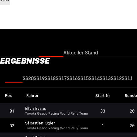
Ergebnisse
Aktueller Stand
ERGEBNISSE
Gesamt
SS20
SS19
SS18
SS17
SS16
SS15
SS14
SS13
SS12
SS11
S
Pos
Fahrer
Start Nr
Runde
Elfyn Evans
01
33
20
Toyota Gazoo Racing World Rally Team
Sébastien Ogier
02
1
20
Toyota Gazoo Racing World Rally Team