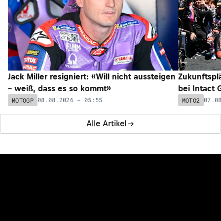
Jack Miller resigniert: «Will nicht aussteigen
Zukunftsplä
– weiß, dass es so kommt»
bei Intact
08.08.2026 - 05:55
07.0
MOTOGP
MOTO2
Alle Artikel