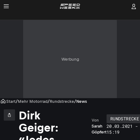
Werbung
Start
/
Mehr Motorrad
/
Rundstrecke
/
News
Dirk
RUNDSTRECKE
Von
Geiger:
20.03.2021 -
Sarah
15:19
Göpfert
«Jedes