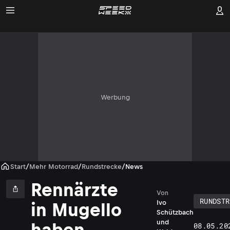
Werbung
Start
/
Mehr Motorrad
/
Rundstrecke
/
News
Rennärzte
IR
Von
RUNDSTR
Ivo
in Mugello
Schützbach
und
haben
08.05.20