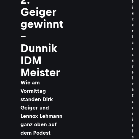
N
i
Geiger
e
d
gewinnt
e
r
–
l
ä
Dunnik
n
d
IDM
e
r
Meister
R
i
Wie am
c
k
Vormittag
D
standen Dirk
u
Geiger und
n
n
Lennox Lehmann
i
ganz oben auf
k
i
dem Podest
s