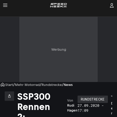
Werbung
Start
/
Mehr Motorrad
/
Rundstrecke
/
News
SSP300
RUNDSTRECKE
Von
D
Rennen
27.09.2020 -
Rudi
e
17:09
Hagen
r
2: