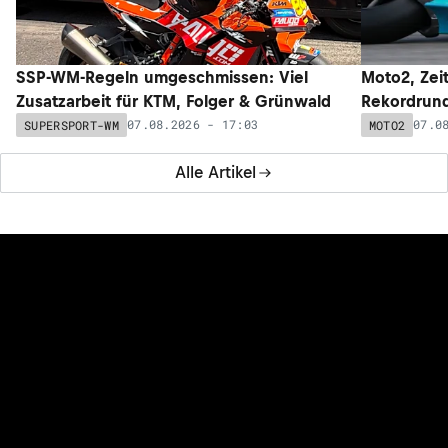
SSP-WM-Regeln umgeschmissen: Viel
Moto2, Zeit
Zusatzarbeit für KTM, Folger & Grünwald
Rekordrund
07.08.2026 - 17:03
07.0
SUPERSPORT-WM
MOTO2
Alle Artikel