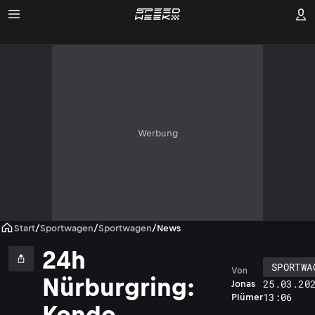
Werbung
Start
/
Sportwagen
/
Sportwagen
/
News
24h
SPORTWA
Von
Nürburgring:
25.03.20
Jonas
13:06
Plümer
Kondo