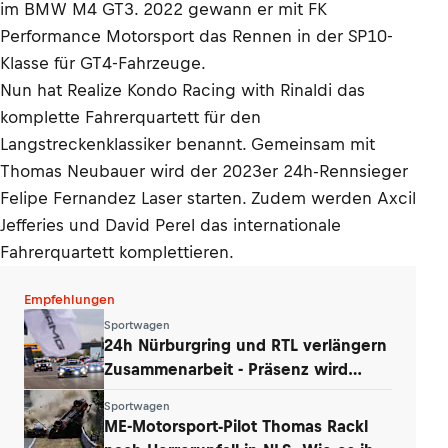
im BMW M4 GT3. 2022 gewann er mit FK
Performance Motorsport das Rennen in der SP10-
Klasse für GT4-Fahrzeuge.
Nun hat Realize Kondo Racing with Rinaldi das
komplette Fahrerquartett für den
Langstreckenklassiker benannt. Gemeinsam mit
Thomas Neubauer wird der 2023er 24h-Rennsieger
Felipe Fernandez Laser starten. Zudem werden Axcil
Jefferies und David Perel das internationale
Fahrerquartett komplettieren.
Empfehlungen
Sportwagen
24h Nürburgring und RTL verlängern
Zusammenarbeit - Präsenz wird
ausgebaut
Sportwagen
ME-Motorsport-Pilot Thomas Rackl