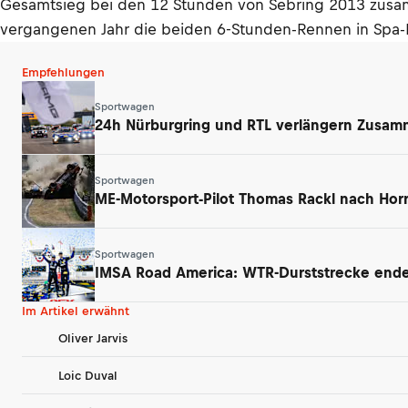
Gesamtsieg bei den 12 Stunden von Sebring 2013 zusamme
vergangenen Jahr die beiden 6-Stunden-Rennen in Spa-
Empfehlungen
Sportwagen
24h Nürburgring und RTL verlängern Zusamm
Sportwagen
ME-Motorsport-Pilot Thomas Rackl nach Horr
Sportwagen
IMSA Road America: WTR-Durststrecke endet
Im Artikel erwähnt
Oliver Jarvis
Loic Duval