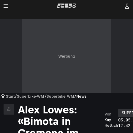
Werbung
Start
/
Superbike-WM
/
Superbike WM
/
News
Alex Lowes:
SUPE
Von
«Bimota in
05.05
Kay
12:42
Hettich
Cremona im