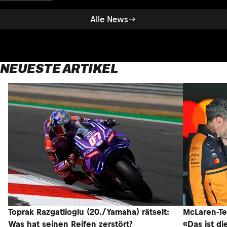
Alle News
NEUESTE ARTIKEL
Toprak Razgatlioglu (20./Yamaha) rätselt:
McLaren-Te
Was hat seinen Reifen zerstört?
«Das ist di