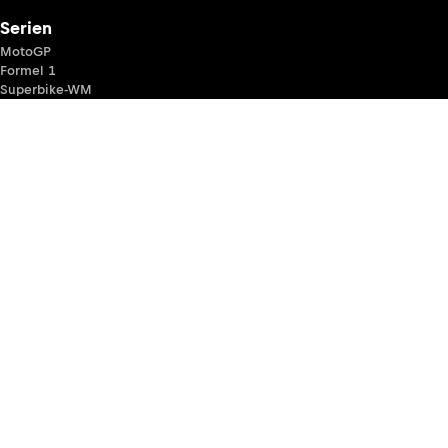
Serien
MotoGP
Formel 1
Superbike-WM