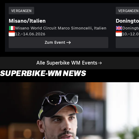
VERGANGEN
VERGANGEN
Misano/Italien
Doningto
Misano World Circuit Marco Simoncelli, Italien
Doningto
12.–14.06.2026
10.–12.
Zum Event
Alle Superbike WM Events
SUPERBIKE-WM NEWS