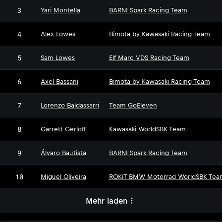
3
Yari Montella
BARNI Spark Racing Team
4
Alex Lowes
Bimota by Kawasaki Racing Team
5
Sam Lowes
Elf Marc VDS Racing Team
6
Axel Bassani
Bimota by Kawasaki Racing Team
7
Lorenzo Baldassarri
Team GoEleven
8
Garrett Gerloff
Kawasaki WorldSBK Team
9
Álvaro Bautista
BARNI Spark Racing Team
10
Miguel Oliveira
ROKiT BMW Motorrad WorldSBK Tea
Mehr laden