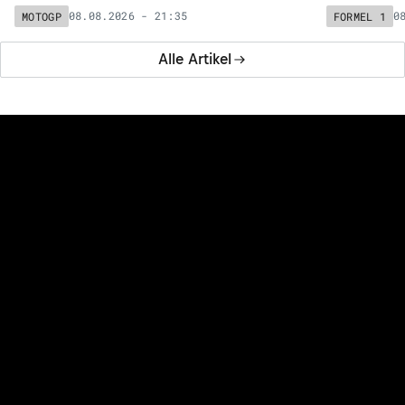
08.08.2026 - 21:35
0
MOTOGP
FORMEL 1
Alle Artikel