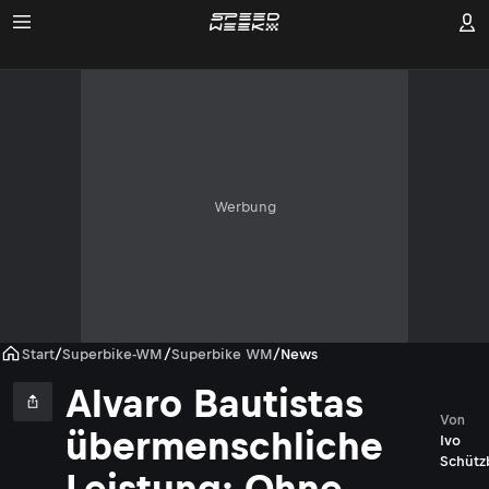
Werbung
Start
/
Superbike-WM
/
Superbike WM
/
News
Alvaro Bautistas
Von
übermenschliche
Ivo
Schütz
Leistung: Ohne