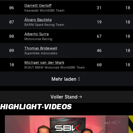
Garrett Gerloff
06
31
18
Kawasaki WorldSBK Team
Álvaro Bautista
07
19
18
BARNI Spark Racing Team
Alberto Surra
08
67
18
Motocorsa Racing
Thomas Bridewell
09
46
18
Superbike Advocates
Michael van der Mark
10
60
18
ROKiT BMW Motorrad WorldSBK Team
Mehr laden
Voller Stand
HIGHLIGHT-VIDEOS