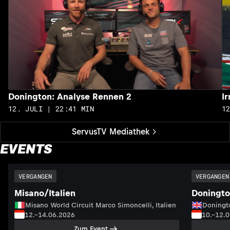
Donington: Analyse Rennen 2
I
12. JULI | 22:41 MIN
1
ServusTV Mediathek
EVENTS
VERGANGEN
VERGANGEN
Misano/Italien
Doningto
Misano World Circuit Marco Simoncelli, Italien
Doningto
12.–14.06.2026
10.–12.
Zum Event