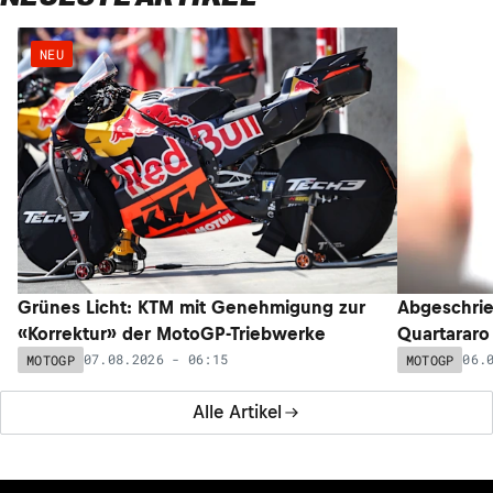
NEU
Grünes Licht: KTM mit Genehmigung zur
Abgeschrie
«Korrektur» der MotoGP-Triebwerke
Quartararo
07.08.2026 - 06:15
06.
MOTOGP
MOTOGP
Alle Artikel