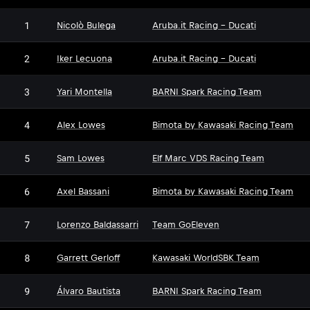
1
Nicolò Bulega
Aruba.it Racing - Ducati
2
Iker Lecuona
Aruba.it Racing - Ducati
3
Yari Montella
BARNI Spark Racing Team
4
Alex Lowes
Bimota by Kawasaki Racing Team
5
Sam Lowes
Elf Marc VDS Racing Team
6
Axel Bassani
Bimota by Kawasaki Racing Team
7
Lorenzo Baldassarri
Team GoEleven
8
Garrett Gerloff
Kawasaki WorldSBK Team
9
Álvaro Bautista
BARNI Spark Racing Team