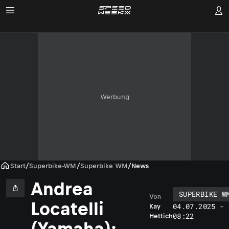
Werbung
Start
/
Superbike-WM
/
Superbike WM
/
News
Andrea
SUPERBIKE W
Von
Locatelli
04.07.2025 -
Kay
08:22
Hettich
(Yamaha):