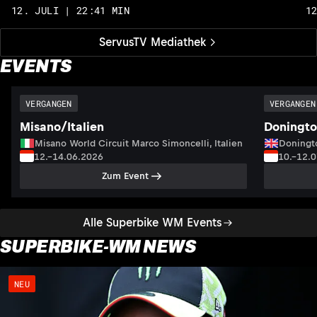
12. JULI | 22:41 MIN
1
ServusTV Mediathek
EVENTS
VERGANGEN
VERGANGEN
Misano/Italien
Doningto
Misano World Circuit Marco Simoncelli, Italien
Doningto
12.–14.06.2026
10.–12.
Zum Event
Alle Superbike WM Events
SUPERBIKE-WM NEWS
NEU