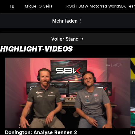
10
Miguel Oliveira
ROKiT BMW Motorrad WorldSBK Tea
Mehr laden
Voller Stand
HIGHLIGHT-VIDEOS
Donington: Analyse Rennen 2
I