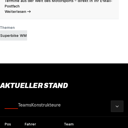
Termine aus der Welt des Motorsports - direkt in Ihr E-Mail-
Postfach
Weiterlesen
Themen
Superbike WM
AKTUELLER STAND
2026
Fahrer
Teams
Konstrukteure
Pos
Fahrer
Team