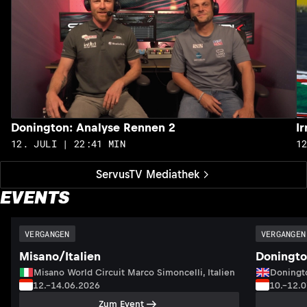
Donington: Analyse Rennen 2
I
12. JULI | 22:41 MIN
1
ServusTV Mediathek
EVENTS
VERGANGEN
VERGANGEN
Misano/Italien
Doningto
Misano World Circuit Marco Simoncelli, Italien
Doningto
12.–14.06.2026
10.–12.
Zum Event