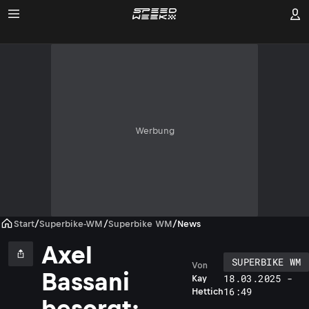
Werbung
Start
/
Superbike-WM
/
Superbike WM
/
News
Axel
SUPERBIKE WM
Von
Bassani
18.03.2025 -
Kay
16:49
Hettich
besorgt: