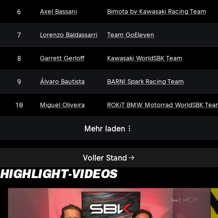
6
Axel Bassani
Bimota by Kawasaki Racing Team
7
Lorenzo Baldassarri
Team GoEleven
8
Garrett Gerloff
Kawasaki WorldSBK Team
9
Álvaro Bautista
BARNI Spark Racing Team
10
Miguel Oliveira
ROKiT BMW Motorrad WorldSBK Tea
Mehr laden
Voller Stand
HIGHLIGHT-VIDEOS