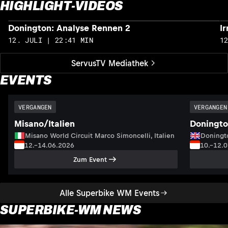
HIGHLIGHT-VIDEOS
Donington: Analyse Rennen 2
I
12. JULI | 22:41 MIN
1
ServusTV Mediathek
EVENTS
VERGANGEN
VERGANGEN
Misano/Italien
Doningto
Misano World Circuit Marco Simoncelli, Italien
Doningto
12.–14.06.2026
10.–12.
Zum Event
Alle Superbike WM Events
SUPERBIKE-WM NEWS