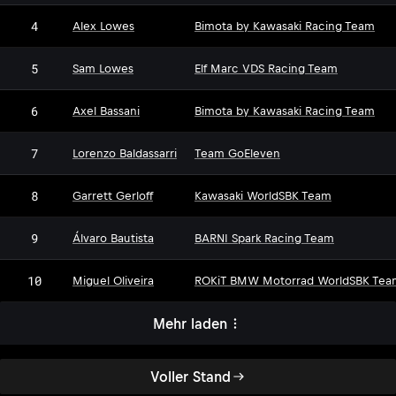
4
Alex Lowes
Bimota by Kawasaki Racing Team
5
Sam Lowes
Elf Marc VDS Racing Team
6
Axel Bassani
Bimota by Kawasaki Racing Team
7
Lorenzo Baldassarri
Team GoEleven
8
Garrett Gerloff
Kawasaki WorldSBK Team
9
Álvaro Bautista
BARNI Spark Racing Team
10
Miguel Oliveira
ROKiT BMW Motorrad WorldSBK Tea
Mehr laden
Voller Stand