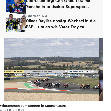
Überraschung: Can Öncü (23) mit
Yamaha in britischer Supersport-
Serie
Supersport-WM
Oliver Bayliss erwägt Wechsel in die
BSB – um es wie Vater Troy zu
machen?
Willkommen zum Rennen in Magny-Cours
© GOLD & GOOSE