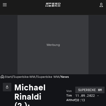
Werbung
Start
/
Superbike-WM
/
Superbike WM
/
News
Michael
SUPERBIKE WM
Von
Rinaldi
11.09.2022 -
Tim
20:13
Althof
(2.):