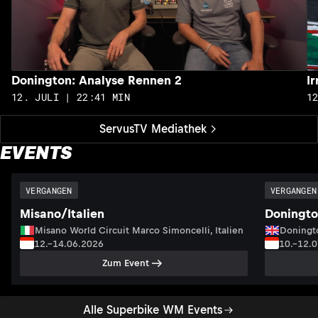
Donington: Analyse Rennen 2
I
12. JULI | 22:41 MIN
1
ServusTV Mediathek
EVENTS
VERGANGEN
VERGANGEN
Misano/Italien
Doningto
Misano World Circuit Marco Simoncelli, Italien
Doningto
12.–14.06.2026
10.–12.
Zum Event
Alle Superbike WM Events