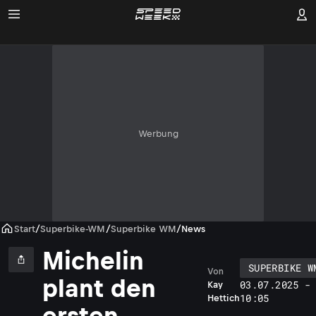
Werbung
Start
/
Superbike-WM
/
Superbike WM
/
News
Michelin
SUPERBIKE W
Von
plant den
03.07.2025 -
Kay
10:05
Hettich
ersten