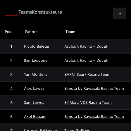
2026
Fahrer
Teams
Konstrukteure
Pos
Fahrer
Team
1
Nicolò Bulega
Aruba.it Racing - Ducati
2
Iker Lecuona
Aruba.it Racing - Ducati
3
Yari Montella
BARNI Spark Racing Team
4
Alex Lowes
Bimota by Kawasaki Racing Team
5
Sam Lowes
Elf Marc VDS Racing Team
6
Axel Bassani
Bimota by Kawasaki Racing Team
7
Lorenzo Baldassarri
Team GoEleven