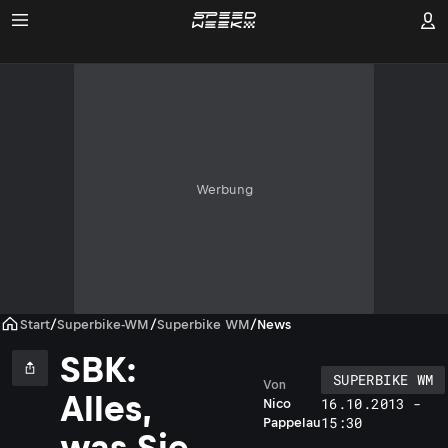
Werbung
Start
/
Superbike-WM
/
Superbike WM
/
News
SBK:
SUPERBIKE WM
Von
Alles,
16.10.2013 -
Nico
15:30
Pappelau
was Sie