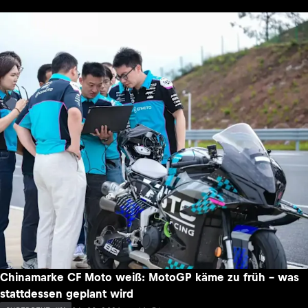
Chinamarke CF Moto weiß: MotoGP käme zu früh – was
stattdessen geplant wird