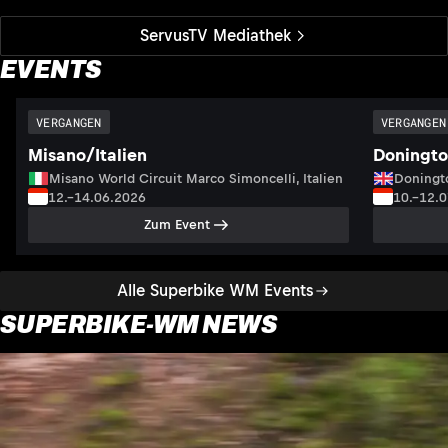
ServusTV Mediathek
EVENTS
VERGANGEN
VERGANGEN
Misano/Italien
Doningto
Misano World Circuit Marco Simoncelli, Italien
Doningto
12.–14.06.2026
10.–12.
Zum Event
Alle Superbike WM Events
SUPERBIKE-WM NEWS