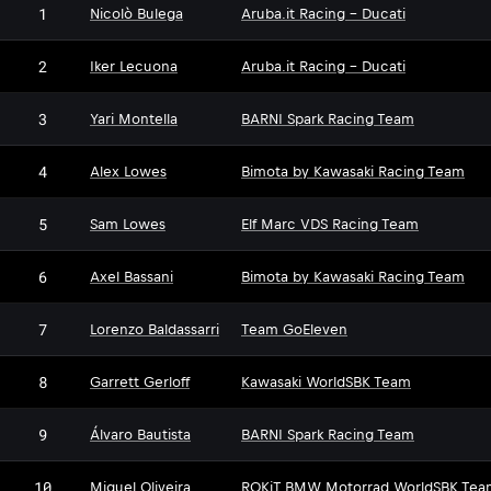
1
Nicolò Bulega
Aruba.it Racing - Ducati
2
Iker Lecuona
Aruba.it Racing - Ducati
3
Yari Montella
BARNI Spark Racing Team
4
Alex Lowes
Bimota by Kawasaki Racing Team
5
Sam Lowes
Elf Marc VDS Racing Team
6
Axel Bassani
Bimota by Kawasaki Racing Team
7
Lorenzo Baldassarri
Team GoEleven
8
Garrett Gerloff
Kawasaki WorldSBK Team
9
Álvaro Bautista
BARNI Spark Racing Team
10
Miguel Oliveira
ROKiT BMW Motorrad WorldSBK Tea