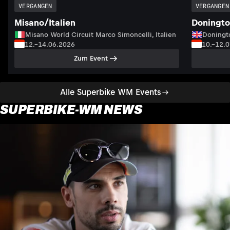
VERGANGEN
VERGANGEN
Misano/Italien
Doningto
Misano World Circuit Marco Simoncelli, Italien
Doningto
12.–14.06.2026
10.–12.
Zum Event
Alle Superbike WM Events
SUPERBIKE-WM NEWS