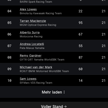
BARNI Spark Racing Team
Alex Lowes
04
22
21
Bimota by Kawasaki Racing Team
Tarran Mackenzie
05
95
21
MGM Optical Express Racing
Alberto Surra
06
67
21
Motocorsa Racing
Andrea Locatelli
07
55
21
Pata Maxus Yamaha
Remy Gardner
08
87
21
GYTR GRT Yamaha WorldSBK Team
Michael van der Mark
09
60
21
ROKiT BMW Motorrad WorldSBK Team
Sam Lowes
10
14
21
Elf Marc VDS Racing Team
Mehr laden
Voller Stand