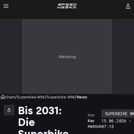
Werbung
Start
/
Superbike-WM
/
Superbike WM
/
News
Bis 2031:
SUPERBIKE W
Von
Die
15.06.2026 -
Kay
07:15
Hettich
Superbike