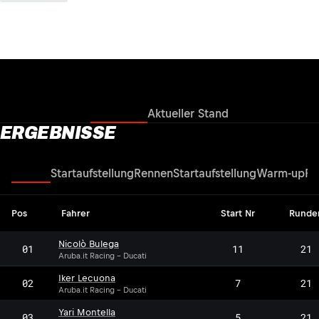
Ergebnisse
Aktueller Stand
ERGEBNISSE
Rennen
Startaufstellung
Rennen
Startaufstellung
Warm-up
Re
Pos
Fahrer
Start Nr
Runde
Nicolò Bulega
01
11
21
Aruba.it Racing - Ducati
Iker Lecuona
02
7
21
Aruba.it Racing - Ducati
Yari Montella
03
5
21