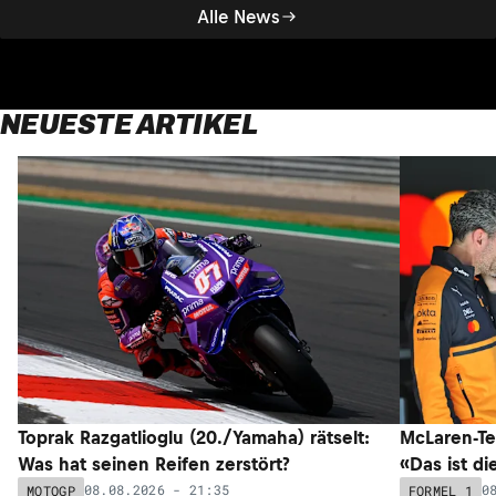
Alle News
NEUESTE ARTIKEL
Toprak Razgatlioglu (20./Yamaha) rätselt:
McLaren-Te
Was hat seinen Reifen zerstört?
«Das ist di
08.08.2026 - 21:35
0
MOTOGP
FORMEL 1