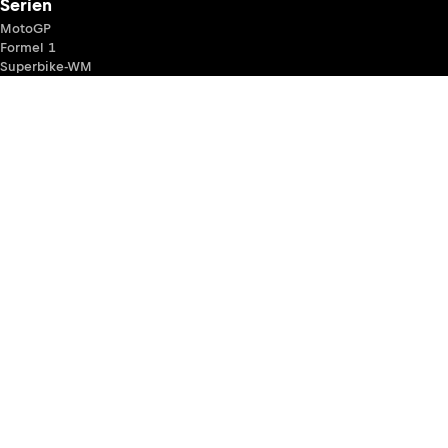
Serien
MotoGP
Formel 1
Superbike-WM