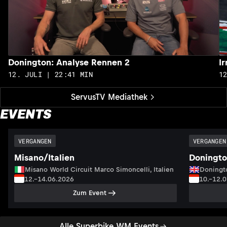
Donington: Analyse Rennen 2
I
12. JULI | 22:41 MIN
1
ServusTV Mediathek
EVENTS
VERGANGEN
VERGANGEN
Misano/Italien
Doningto
Misano World Circuit Marco Simoncelli, Italien
Doningto
12.–14.06.2026
10.–12.
Zum Event
Alle Superbike WM Events