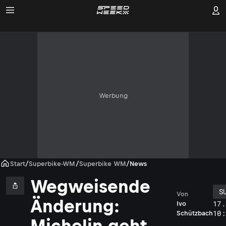
Werbung
Start
/
Superbike-WM
/
Superbike WM
/
News
Wegweisende
S
Von
Änderung:
17.
Ivo
10:
Schützbach
Michelin geht