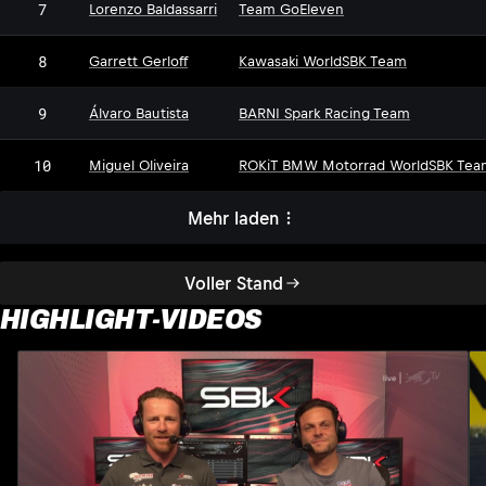
7
Lorenzo Baldassarri
Team GoEleven
8
Garrett Gerloff
Kawasaki WorldSBK Team
9
Álvaro Bautista
BARNI Spark Racing Team
10
Miguel Oliveira
ROKiT BMW Motorrad WorldSBK Tea
Mehr laden
Voller Stand
HIGHLIGHT-VIDEOS