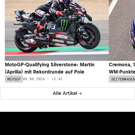
MotoGP-Qualifying Silverstone: Martin
Cremona, S
(Aprilia) mit Rekordrunde auf Pole
WM-Punkte 
08.08.2026 - 13:42
MOTOGP
SEITENWAGE
Alle Artikel