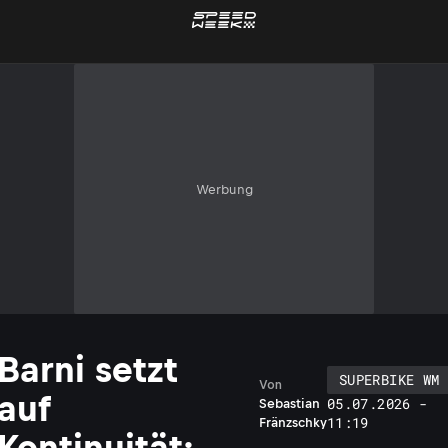
Werbung
Barni setzt
SUPERBIKE WM
Von
auf
05.07.2026 -
Sebastian
11:19
Fränzschky
Kontinuität: