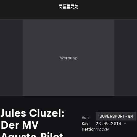
Werbung
Jules Cluzel:
SUPERSPORT-WM
Von
Der MV
23.09.2014 -
Kay
12:20
Hettich
Agusta-Pilot