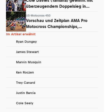
Cole Davies (Yamaha) gewinnt mit
überzeugendem Doppelsieg in
Washougal
US-Motocross 450
Vorschau und Zeitplan AMA Pro
Motocross Championships,
Washougal
Im Artikel erwähnt
Ryan Dungey
James Stewart
Marvin Musquin
Ken Roczen
Trey Canard
Justin Barcia
Cole Seely