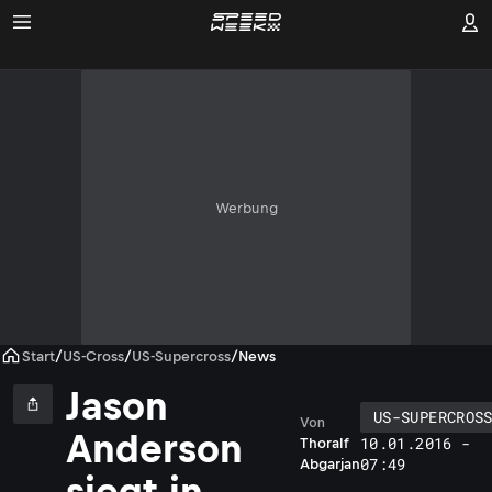
Werbung
Start
/
US-Cross
/
US-Supercross
/
News
Jason
US-SUPERCROS
Von
Anderson
10.01.2016 -
Thoralf
07:49
Abgarjan
siegt in