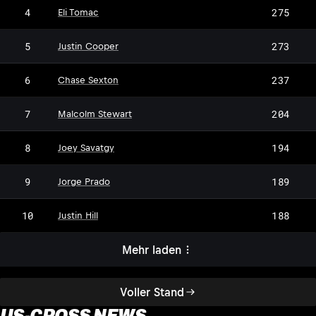
4
275
Eli Tomac
5
273
Justin Cooper
6
237
Chase Sexton
7
204
Malcolm Stewart
8
194
Joey Savatgy
9
189
Jorge Prado
10
188
Justin Hill
Mehr laden
Voller Stand
US-CROSS NEWS