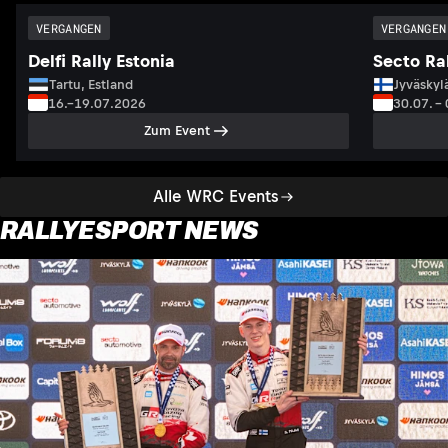
VERGANGEN
VERGANGEN
Delfi Rally Estonia
Secto Ral
Tartu, Estland
Jyväskyl
16.–19.07.2026
30.07. –
Zum Event
Alle WRC Events
RALLYESPORT NEWS