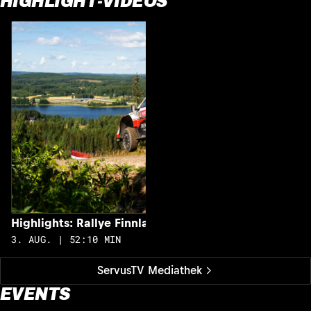
HIGHLIGHT-VIDEOS
H
2
Highlights: Rallye Finnland
3. AUG. | 52:10 MIN
ServusTV Mediathek
EVENTS