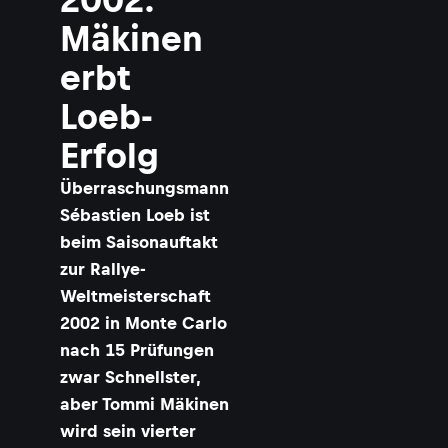
i
Mäkinen
ä
erbt
k
i
Loeb-
n
e
Erfolg
n
z
Überraschungsmann
u
Sébastien Loeb ist
S
beim Saisonauftakt
i
zur Rallye-
e
g
Weltmeisterschaft
e
2002 in Monte Carlo
r
e
nach 15 Prüfungen
r
zwar Schnellster,
k
l
aber Tommi Mäkinen
ä
wird sein vierter
r