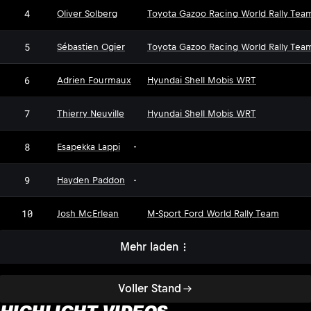
4
Oliver Solberg
Toyota Gazoo Racing World Rally Tea
5
Sébastien Ogier
Toyota Gazoo Racing World Rally Tea
6
Adrien Fourmaux
Hyundai Shell Mobis WRT
7
Thierry Neuville
Hyundai Shell Mobis WRT
8
Esapekka Lappi
-
9
Hayden Paddon
-
10
Josh McErlean
M-Sport Ford World Rally Team
Mehr laden
Voller Stand