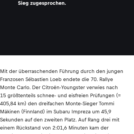
Sieg zugesprochen.
t
©
P
R
O
D
R
I
V
E
Mit der überraschenden Führung durch den jungen
Franzosen Sébastien Loeb endete die 70. Rallye
Monte Carlo. Der Citroën-Youngster verwies nach
15 größtenteils schnee- und eisfreien Prüfungen (=
405,84 km) den dreifachen Monte-Sieger Tommi
Mäkinen (Finnland) im Subaru Impreza um 45,9
Sekunden auf den zweiten Platz. Auf Rang drei mit
einem Rückstand von 2:01,6 Minuten kam der