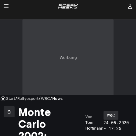
Werbung
Start
/
Rallyesport
/
WRC
/
News
Monte
WRC
Von
T
Carlo
24.05.2020
Toni
o
- 17:25
Hoffmann
2002: