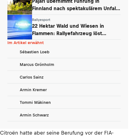
Pajari übernimmt Führung in
Finnland nach spektakulärem Unfall
von Ogier
Rallyesport
22 Hektar Wald und Wiesen in
Flammen: Rallyefahrzeug löst
Großbrand aus
Im Artikel erwähnt
Sébastien Loeb
Marcus Grönholm
Carlos Sainz
Armin Kremer
Tommi Mäkinen
Armin Schwarz
Citroën hatte aber seine Berufung vor der FIA-