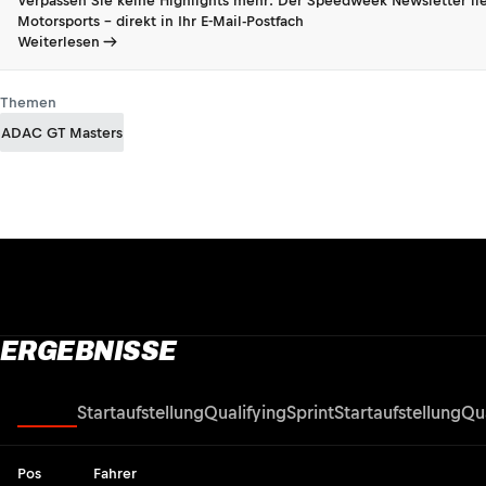
Verpassen Sie keine Highlights mehr: Der Speedweek Newsletter lie
Motorsports - direkt in Ihr E-Mail-Postfach
Weiterlesen
Themen
ADAC GT Masters
ERGEBNISSE
Rennen
Startaufstellung
Qualifying
Sprint
Startaufstellung
Qua
Pos
Fahrer