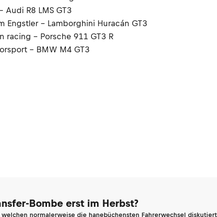
 - Audi R8 LMS GT3
am Engstler – Lamborghini Huracán GT3
an racing – Porsche 911 GT3 R
torsport – BMW M4 GT3
ransfer-Bombe erst im Herbst?
n welchen normalerweise die hanebüchensten Fahrerwechsel diskutiert 