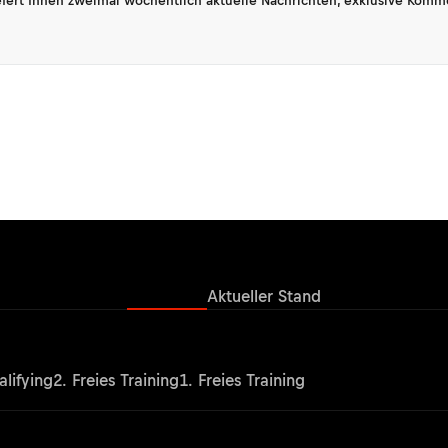
fert Ihnen zweimal wöchentlich aktuelle Nachrichten, exklusive Komm
Ergebnisse
Aktueller Stand
lifying
2. Freies Training
1. Freies Training