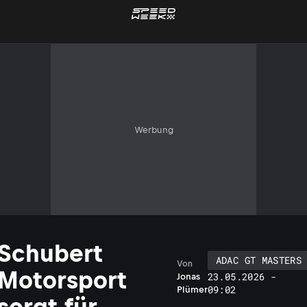
Werbung
Schubert
ADAC GT MASTERS
Von
Motorsport
23.05.2026 -
Jonas
09:02
Plümer
sorgt für