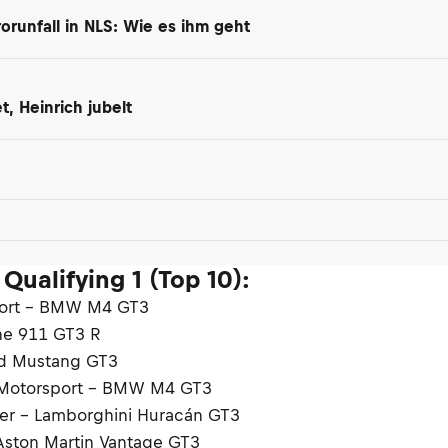
orunfall in NLS: Wie es ihm geht
, Heinrich jubelt
ualifying 1 (Top 10):
port – BMW M4 GT3
he 911 GT3 R
rd Mustang GT3
 Motorsport – BMW M4 GT3
tler – Lamborghini Huracán GT3
Aston Martin Vantage GT3