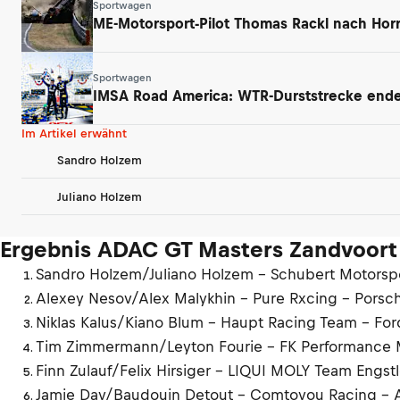
Sportwagen
ME-Motorsport-Pilot Thomas Rackl nach Horr
Sportwagen
IMSA Road America: WTR-Durststrecke endet
Im Artikel erwähnt
Sandro Holzem
Juliano Holzem
Ergebnis ADAC GT Masters Zandvoort Q
Sandro Holzem/Juliano Holzem – Schubert Motors
Alexey Nesov/Alex Malykhin – Pure Rxcing – Porsc
Niklas Kalus/Kiano Blum – Haupt Racing Team – Fo
Tim Zimmermann/Leyton Fourie – FK Performance
Finn Zulauf/Felix Hirsiger – LIQUI MOLY Team Engs
Jamie Day/Baudouin Detout – Comtoyou Racing – 