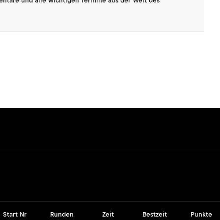
entare und alle wichtigen Termine aus der Welt des
Start Nr
Runden
Zeit
Bestzeit
Punkte