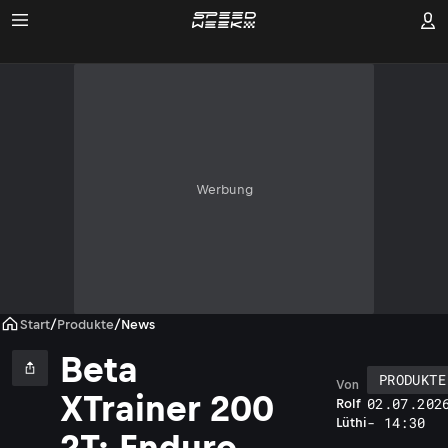
Werbung
Start
/
Produkte
/
News
Beta
PRODUKTE
Von
XTrainer 200
02.07.202
Rolf
- 14:30
Lüthi
2T: Enduro