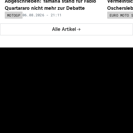
Abgeschrieben: Yamaha stand für Fabio
Vermeintli
Quartararo nicht mehr zur Debatte
Oschersleb
06.08.2026 - 21:11
MOTOGP
EURO MOTO 
Alle Artikel