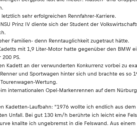
n.
etztlich sehr erfolgreichen Rennfahrer-Karriere.
d NSU Prinz IV diente sich der Student der Volkswirtsch
ch.
her Familien- denn Renntauglichkeit zugetraut hätte.
 Kadetts mit 1,9 Liter-Motor hatte gegenüber den BMW e
r 200 PS.
ten Kadett an der verwunderten Konkurrenz vorbei zu ex
2-Renner und Sportwagen hinter sich und brachte es so
T-/Tourenwagen-Wertung.
beim internationalen Opel-Markenrennen auf dem Nürbu
en Kadetten-Laufbahn: "1976 wollte ich endlich aus dem
Unfall. Bei gut 130 km/h berührte ich leicht eine Felsw
urve knallte ich ungebremst in die Felswand. Aus einem 