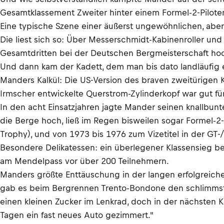
Gesamtklassement Zweiter hinter einem Formel-2-Pilote
Eine typische Szene einer äußerst ungewöhnlichen, aber l
Die liest sich so: Über Messerschmidt-Kabinenroller un
Gesamtdritten bei der Deutschen Bergmeisterschaft ho
Und dann kam der Kadett, dem man bis dato landläufig e
Manders Kalkül: Die US-Version des braven zweitürigen
Irmscher entwickelte Querstrom-Zylinderkopf war gut fü
In den acht Einsatzjahren jagte Mander seinen knallbun
die Berge hoch, ließ im Regen bisweilen sogar Formel-
Trophy), und von 1973 bis 1976 zum Vizetitel in der G
Besondere Delikatessen: ein überlegener Klassensieg 
am Mendelpass vor über 200 Teilnehmern.
Manders größte Enttäuschung in der langen erfolgreich
gab es beim Bergrennen Trento-Bondone den schlimmsten 
einen kleinen Zucker im Lenkrad, doch in der nächsten K
Tagen ein fast neues Auto gezimmert."