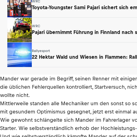
WRC
Toyota-Youngster Sami Pajari sichert sich e
WRC
Pajari übernimmt Führung in Finnland nach 
Rallyesport
22 Hektar Wald und Wiesen in Flammen: Ral
Mander war gerade im Begriff, seinen Renner mit einigen
die üblichen Fehlerquellen kontrolliert, Startversuch, 
wollte nicht.
Mittlerweile standen alle Mechaniker um den sonst so sc
mit gesundem Optimismus gesegnet, jetzt erst einmal a
Wie gewohnt schlängelte sich Mander im Fahrerlager vo
Starter. Wie selbstverständlich erhob der Hochleistungs
Und wie selbstverständlich kämpfte Mander auf der schw