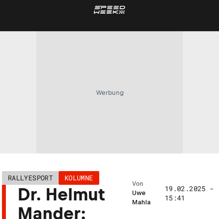
Werbung
RALLYESPORT
KOLUMNE
Von
19.02.2025 -
Dr. Helmut
Uwe
15:41
Mahla
Mander: