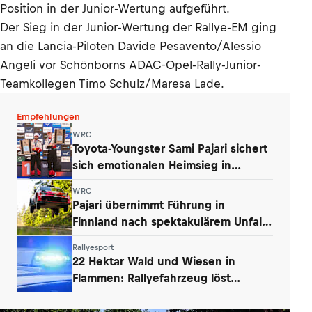
Position in der Junior-Wertung aufgeführt.
Der Sieg in der Junior-Wertung der Rallye-EM ging
an die Lancia-Piloten Davide Pesavento/Alessio
Angeli vor Schönborns ADAC-Opel-Rally-Junior-
Teamkollegen Timo Schulz/Maresa Lade.
Empfehlungen
WRC
Toyota-Youngster Sami Pajari sichert
sich emotionalen Heimsieg in
Finnland
WRC
Pajari übernimmt Führung in
Finnland nach spektakulärem Unfall
von Ogier
Rallyesport
22 Hektar Wald und Wiesen in
Flammen: Rallyefahrzeug löst
Großbrand aus