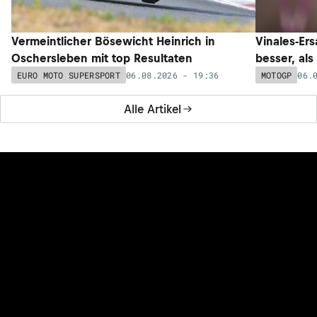
Vermeintlicher Bösewicht Heinrich in
Vinales-Ers
Oschersleben mit top Resultaten
besser, als
06.08.2026 - 19:36
06.
EURO MOTO SUPERSPORT
MOTOGP
Alle Artikel