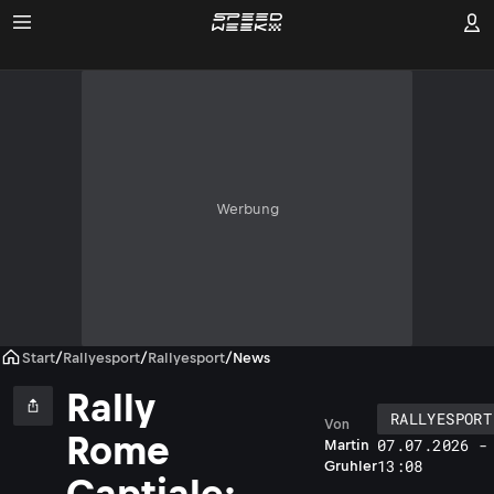
Werbung
Start
/
Rallyesport
/
Rallyesport
/
News
Rally
RALLYESPORT
Von
Rome
07.07.2026 -
Martin
13:08
Gruhler
Captiale: