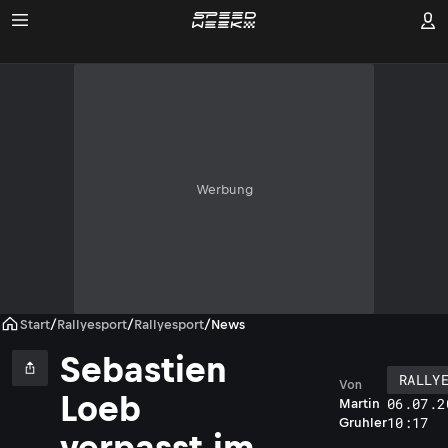
Werbung
Start
/
Rallyesport
/
Rallyesport
/
News
Sebastien
RALLY
Von
Loeb
06.07.2
Martin
10:17
Gruhler
verpasst im