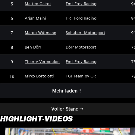
5
9
Matteo Cairoli
Emil Frey Racing
6
9
Arjun Maini
HRT Ford Racing
7
9
Marco Wittmann
Schubert Motorsport
DM
8
7
Ben Dörr
Dörr Motorsport
9
7
Thierry Vermeulen
Emil Frey Racing
10
7
Mirko Bortolotti
TGI Team by GRT
Mehr laden
Voller Stand
HIGHLIGHT-VIDEOS