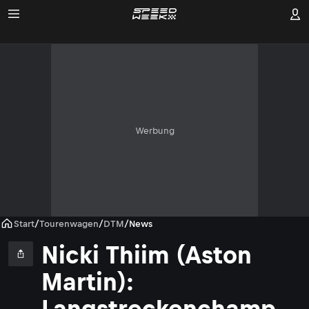
Werbung
Start
/
Tourenwagen
/
DTM
/
News
Nicki Thiim (Aston
Martin):
Langstreckenchamp