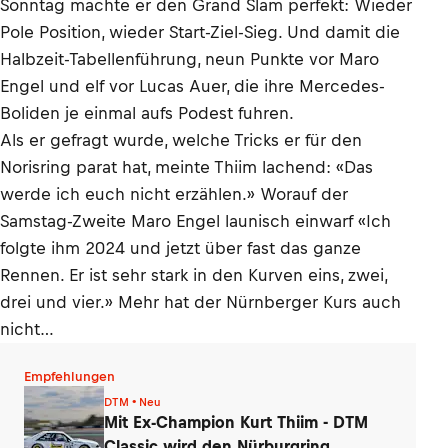
Sonntag machte er den Grand Slam perfekt: Wieder
Pole Position, wieder Start-Ziel-Sieg. Und damit die
Halbzeit-Tabellenführung, neun Punkte vor Maro
Engel und elf vor Lucas Auer, die ihre Mercedes-
Boliden je einmal aufs Podest fuhren.
Als er gefragt wurde, welche Tricks er für den
Norisring parat hat, meinte Thiim lachend: «Das
werde ich euch nicht erzählen.» Worauf der
Samstag-Zweite Maro Engel launisch einwarf «Ich
folgte ihm 2024 und jetzt über fast das ganze
Rennen. Er ist sehr stark in den Kurven eins, zwei,
drei und vier.» Mehr hat der Nürnberger Kurs auch
nicht…
Empfehlungen
DTM • Neu
Mit Ex-Champion Kurt Thiim - DTM
Classic wird den Nürburgring