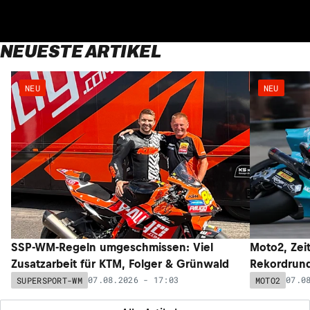
NEUESTE ARTIKEL
NEU
NEU
SSP-WM-Regeln umgeschmissen: Viel
Moto2, Zeit
Zusatzarbeit für KTM, Folger & Grünwald
Rekordrund
07.08.2026 - 17:03
07.0
SUPERSPORT-WM
MOTO2