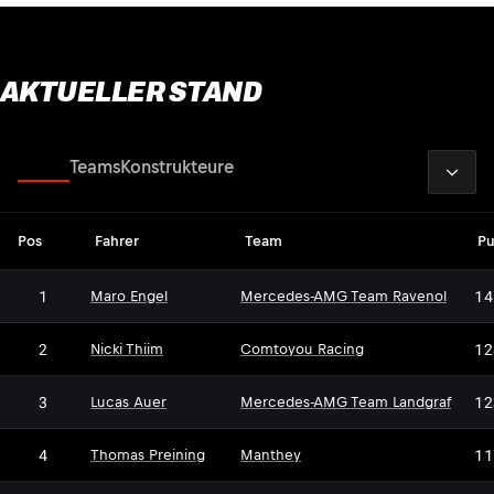
AKTUELLER STAND
2026
Fahrer
Teams
Konstrukteure
Pos
Fahrer
Team
Pu
1
14
Maro Engel
Mercedes-AMG Team Ravenol
2
12
Nicki Thiim
Comtoyou Racing
3
12
Lucas Auer
Mercedes-AMG Team Landgraf
4
11
Thomas Preining
Manthey