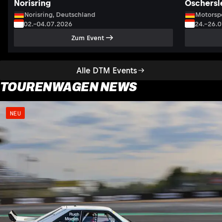
Norisring
Oschersl
Norisring, Deutschland
Motorsp
02.–04.07.2026
24.–26.
Zum Event
Alle DTM Events
TOURENWAGEN NEWS
NEU