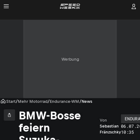
Werbung
Start
/
Mehr Motorrad
/
Endurance-WM
/
News
BMW-Bosse
ENDUR
Von
feiern
06.07.2
Sebastian
10:35
Fränzschky
Suzuka-