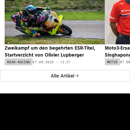
Zweikampf um den begehrten ESR-Titel,
Moto3-Ersat
Startverzicht von Olivier Lupberger
Singhapong
07.08.2026 - 12:31
07.0
ROAD-RACING
MOTO3
Alle Artikel