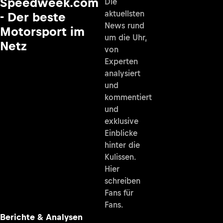
Speedweek.com
Die
aktuellsten
- Der beste
News rund
Motorsport im
um die Uhr,
Netz
von
Experten
analysiert
und
kommentiert
und
exklusive
Einblicke
hinter die
Kulissen.
Hier
schreiben
Fans für
Fans.
Berichte & Analysen