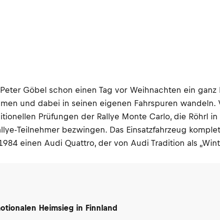
er Peter Göbel schon einen Tag vor Weihnachten ein gan
ehmen und dabei in seinen eigenen Fahrspuren wandeln. V
itionellen Prüfungen der Rallye Monte Carlo, die Röhrl i
allye-Teilnehmer bezwingen. Das Einsatzfahrzeug kompletti
984 einen Audi Quattro, der von Audi Tradition als „Wi
motionalen Heimsieg in Finnland