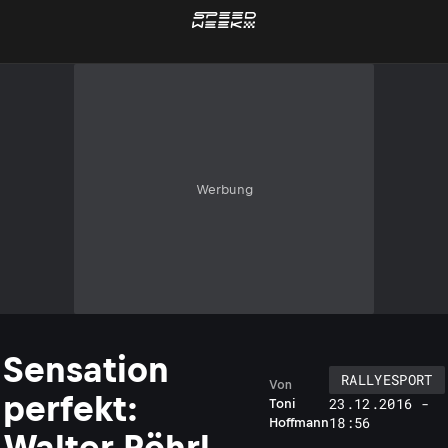
Werbung
Sensation
RALLYESPORT
Von
perfekt:
23.12.2016 -
Toni
18:56
Hoffmann
Walter Röhrl