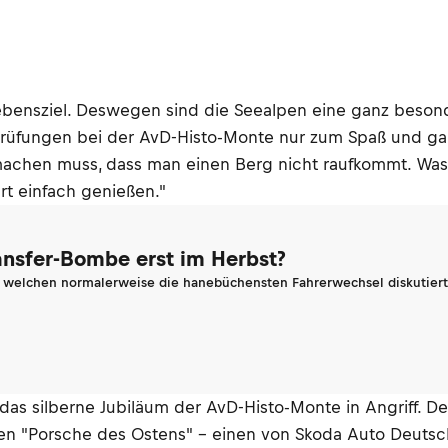
bensziel. Deswegen sind die Seealpen eine ganz besond
en Prüfungen bei der AvD-Histo-Monte nur zum Spaß und ga
 machen muss, dass man einen Berg nicht raufkommt. Was
hrt einfach genießen."
ransfer-Bombe erst im Herbst?
n welchen normalerweise die hanebüchensten Fahrerwechsel diskutiert 
das silberne Jubiläum der AvD-Histo-Monte in Angriff. 
ll den "Porsche des Ostens" – einen von Skoda Auto Deut