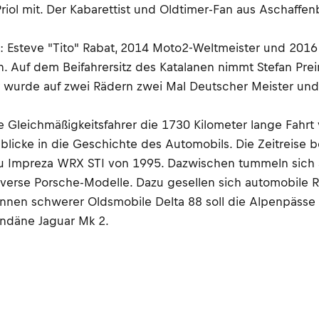
ol mit. Der Kabarettist und Oldtimer-Fan aus Aschaffenb
: Esteve "Tito" Rabat, 2014 Moto2-Weltmeister und 2016 
in. Auf dem Beifahrersitz des Katalanen nimmt Stefan Pre
r wurde auf zwei Rädern zwei Mal Deutscher Meister und 
Gleichmäßigkeitsfahrer die 1730 Kilometer lange Fahrt v
inblicke in die Geschichte des Automobils. Die Zeitreise
u Impreza WRX STI von 1995. Dazwischen tummeln sich au
rse Porsche-Modelle. Dazu gesellen sich automobile Rari
onnen schwerer Oldsmobile Delta 88 soll die Alpenpässe
ndäne Jaguar Mk 2.