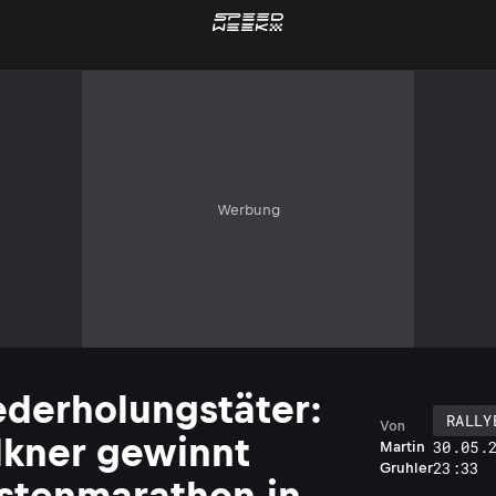
Werbung
derholungstäter:
RALLY
Von
kner gewinnt
30.05.
Martin
23:33
Gruhler
tenmarathon in