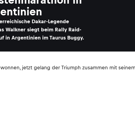
entinien
terreichische Dakar-Legende
as Walkner siegt beim Rally Raid-
f in Argentinien im Taurus Buggy.
gewonnen, jetzt gelang der Triumph zusammen mit seine