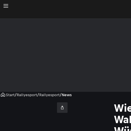
Start
/
Rallyesport
/
Rallyesport
/
News
Wie
Wal
Wüs