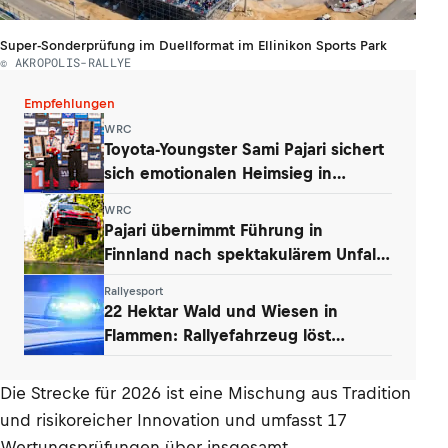
Super-Sonderprüfung im Duellformat im Ellinikon Sports Park
© AKROPOLIS-RALLYE
Empfehlungen
WRC
Toyota-Youngster Sami Pajari sichert
sich emotionalen Heimsieg in
Finnland
WRC
Pajari übernimmt Führung in
Finnland nach spektakulärem Unfall
von Ogier
Rallyesport
22 Hektar Wald und Wiesen in
Flammen: Rallyefahrzeug löst
Großbrand aus
Die Strecke für 2026 ist eine Mischung aus Tradition
und risikoreicher Innovation und umfasst 17
Wertungsprüfungen über insgesamt