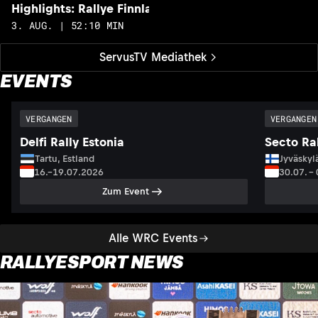
Highlights: Rallye Finnland
H
3. AUG. | 52:10 MIN
2
ServusTV Mediathek
EVENTS
VERGANGEN
VERGANGEN
Delfi Rally Estonia
Secto Ral
Tartu, Estland
Jyväskyl
16.–19.07.2026
30.07. –
Zum Event
Alle WRC Events
RALLYESPORT NEWS