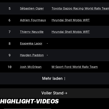
5
Sébastien Ogier
Toyota Gazoo Racing World Rally Tea
6
Adrien Fourmaux
Hyundai Shell Mobis WRT
7
Thierry Neuville
Hyundai Shell Mobis WRT
8
Esapekka Lappi
-
9
Hayden Paddon
-
10
Josh McErlean
M-Sport Ford World Rally Team
Mehr laden
Voller Stand
HIGHLIGHT-VIDEOS