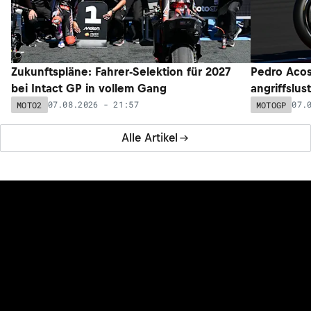
Zukunftspläne: Fahrer-Selektion für 2027
Pedro Acos
bei Intact GP in vollem Gang
angriffslus
07.08.2026 - 21:57
07.
MOTO2
MOTOGP
Alle Artikel