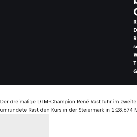
R
D
R
s
W
T
G
Der dreimalige DTM-Champion René Rast fuhr im zweite
umrundete Rast den Kurs in der Steiermark in 1:28.674 