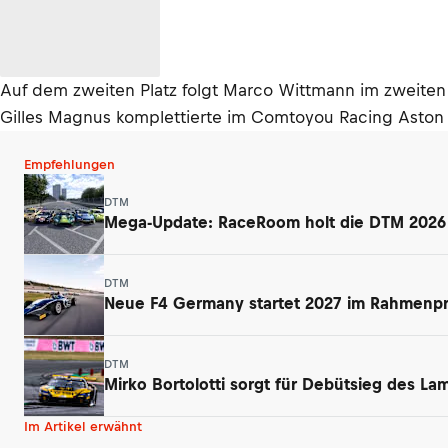
Auf dem zweiten Platz folgt Marco Wittmann im zweite
Gilles Magnus komplettierte im Comtoyou Racing Aston 
Empfehlungen
DTM
Mega-Update: RaceRoom holt die DTM 2026 a
DTM
Neue F4 Germany startet 2027 im Rahmen
DTM
Mirko Bortolotti sorgt für Debütsieg des L
Im Artikel erwähnt