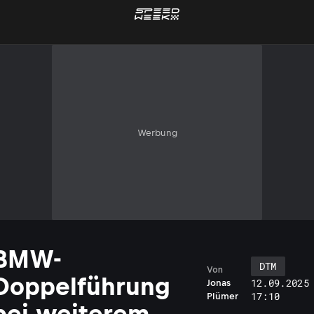
Werbung
BMW-
DTM
Von
Doppelführung
12.09.2025
Jonas
17:10
Plümer
bei weiterem