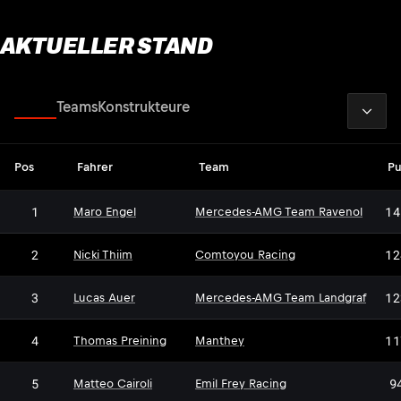
AKTUELLER STAND
2026
Fahrer
Teams
Konstrukteure
Pos
Fahrer
Team
Pu
1
14
Maro Engel
Mercedes-AMG Team Ravenol
2
12
Nicki Thiim
Comtoyou Racing
3
12
Lucas Auer
Mercedes-AMG Team Landgraf
4
11
Thomas Preining
Manthey
5
9
Matteo Cairoli
Emil Frey Racing