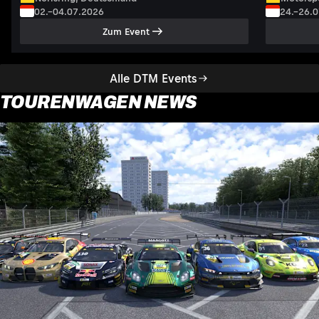
02.–04.07.2026
24.–26.
Zum Event
Alle DTM Events
TOURENWAGEN NEWS