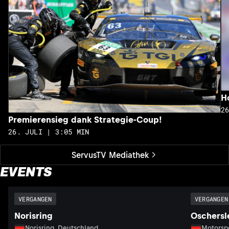
H
2
Premierensieg dank Strategie-Coup!
26. JULI | 3:05 MIN
ServusTV Mediathek
EVENTS
VERGANGEN
VERGANGEN
Norisring
Oschersl
Norisring, Deutschland
Motorsp