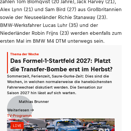
zählen Tom Blomqvist (20 Jahre), Jack Harvey (21),
Alex Lynn (21) und Sam Bird (27) aus Großbritannien
sowie der Neuseeländer Richie Stanaway (23).
BMW-Werksfahrer Lucas Luhr (35) und der
Niederländer Robin Frijns (23) werden ebenfalls zum
ersten Mal im BMW M4 DTM unterwegs sein.
Thema der Woche
Das Formel-1-Startfeld 2027: Platzt
die Transfer-Bombe erst im Herbst?
Sommerzeit, Ferienzeit, Saure-Gurke-Zeit: Dies sind die
Wochen, in welchen normalerweise die hanebüchensten
Fahrerwechsel diskutiert werden. Die Sensation zur
Saison 2027 hin lässt auf sich warten.
Mathias Brunner
Weiterlesen
TV-Programm
LIVE