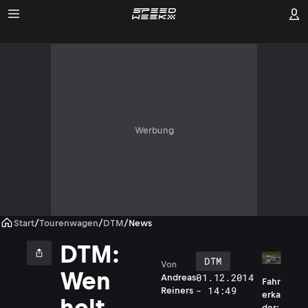
Werbung
Start
/
Tourenwagen
/
DTM
/
News
DTM:
DTM
Von
Wen
01.12.2014
Andreas
Fahr
- 14:49
Reiners
erka
holt
der: