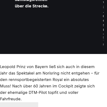
W
über die Strecke.
3
.
0
C
S
L
©
D
T
M
Leopold Prinz von Bayern ließ sich auch in diesem
Jahr das Spektakel am Norisring nicht entgehen – für
den rennsportbegeisterten Royal ein absolutes
Muss! Nach über 60 Jahren im Cockpit zeigte sich
der ehemalige DTM-Pilot topfit und voller
Fahrfreude.