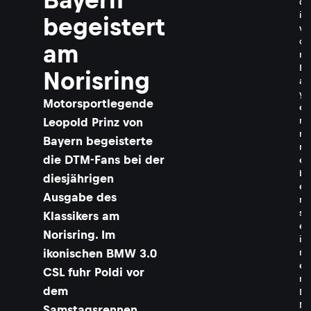
d
i
begeistert
v
o
am
n
B
Norisring
a
y
Motorsportlegende
e
r
Leopold Prinz von
n
Bayern begeisterte
n
die DTM-Fans bei der
e
b
diesjährigen
e
Ausgabe des
n
s
Klassikers am
e
Norisring. Im
i
ikonischen BMW 3.0
n
e
CSL fuhr Poldi vor
n
dem
B
M
Samstagsrennen