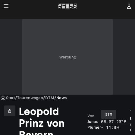
Werbung
Start
/
Tourenwagen
/
DTM
/
News
Leopold
DTM
Von
P
Prinz von
08.07.2025
Jonas
o
- 11:00
Plümer
l
Bayern