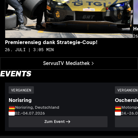
H
2
Premierensieg dank Strategie-Coup!
26. JULI | 3:05 MIN
ServusTV Mediathek
EVENTS
VERGANGEN
VERGANGEN
Norisring
Oschersl
Norisring, Deutschland
Motorsp
02.–04.07.2026
24.–26.
Zum Event