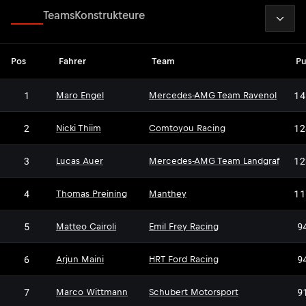
2026
Fahrer
Teams
Konstrukteure
Pos
Fahrer
Team
Pu
1
14
Maro Engel
Mercedes-AMG Team Ravenol
2
12
Nicki Thiim
Comtoyou Racing
3
12
Lucas Auer
Mercedes-AMG Team Landgraf
4
11
Thomas Preining
Manthey
5
9
Matteo Cairoli
Emil Frey Racing
6
9
Arjun Maini
HRT Ford Racing
7
9
Marco Wittmann
Schubert Motorsport