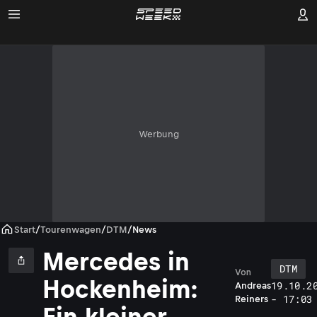
Werbung
Start
/
Tourenwagen
/
DTM
/
News
Mercedes in
DTM
Von
Hockenheim:
19.10.2
Andreas
- 17:03
Reiners
Ein kleiner