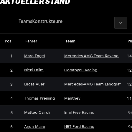
AKTUELLER STAND
2026
Fahrer
Teams
Konstrukteure
Pos
Fahrer
Team
Pu
1
14
Maro Engel
Mercedes-AMG Team Ravenol
2
12
Nicki Thiim
Comtoyou Racing
3
12
Lucas Auer
Mercedes-AMG Team Landgraf
4
11
Thomas Preining
Manthey
5
9
Matteo Cairoli
Emil Frey Racing
6
9
Arjun Maini
HRT Ford Racing