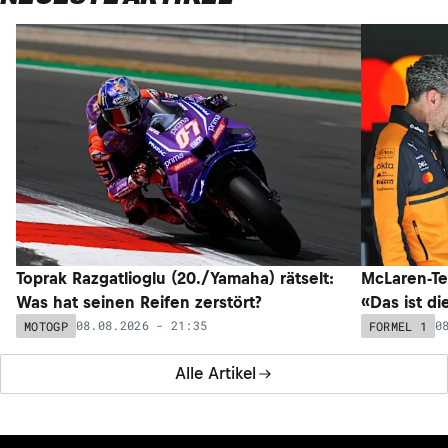
Toprak Razgatlioglu (20./Yamaha) rätselt:
McLaren-Te
Was hat seinen Reifen zerstört?
«Das ist di
08.08.2026 - 21:35
0
MOTOGP
FORMEL 1
Alle Artikel