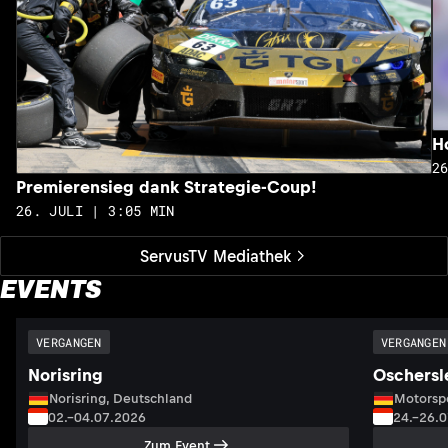
H
2
Premierensieg dank Strategie-Coup!
26. JULI | 3:05 MIN
ServusTV Mediathek
EVENTS
VERGANGEN
VERGANGEN
Norisring
Oschersl
Norisring, Deutschland
Motorsp
02.–04.07.2026
24.–26.
Zum Event