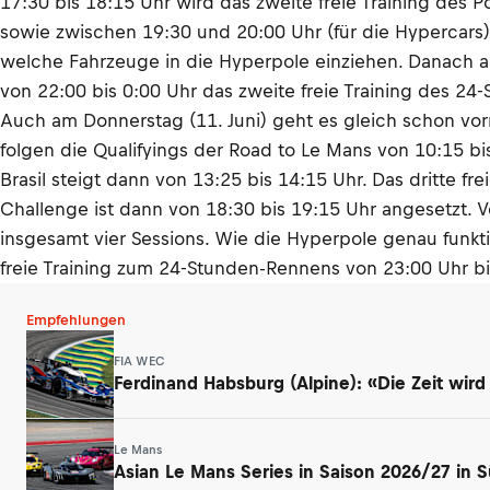
17:30 bis 18:15 Uhr wird das zweite freie Training des 
sowie zwischen 19:30 und 20:00 Uhr (für die Hypercars) 
welche Fahrzeuge in die Hyperpole einziehen. Danach ab
von 22:00 bis 0:00 Uhr das zweite freie Training des 2
Auch am Donnerstag (11. Juni) geht es gleich schon vormi
folgen die Qualifyings der Road to Le Mans von 10:15 b
Brasil steigt dann von 13:25 bis 14:15 Uhr. Das dritte 
Challenge ist dann von 18:30 bis 19:15 Uhr angesetzt. 
insgesamt vier Sessions. Wie die Hyperpole genau funkti
freie Training zum 24-Stunden-Rennens von 23:00 Uhr bi
Empfehlungen
FIA WEC
Ferdinand Habsburg (Alpine): «Die Zeit wird
Le Mans
Asian Le Mans Series in Saison 2026/27 in 