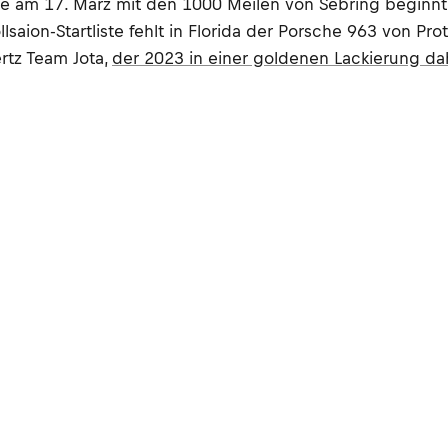
ie am 17. März mit den 1000 Meilen von Sebring beginnt
saion-Startliste fehlt in Florida der Porsche 963 von Pro
ertz Team Jota,
der 2023 in einer goldenen Lackierung d