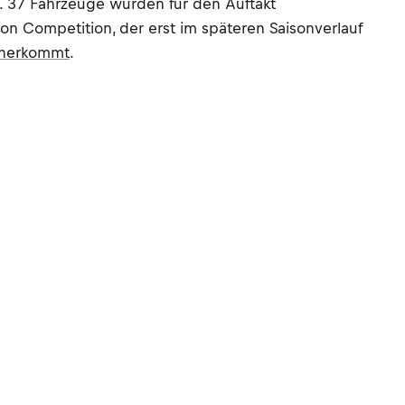
. 37 Fahrzeuge wurden für den Auftakt
ton Competition, der erst im späteren Saisonverlauf
aherkommt
.