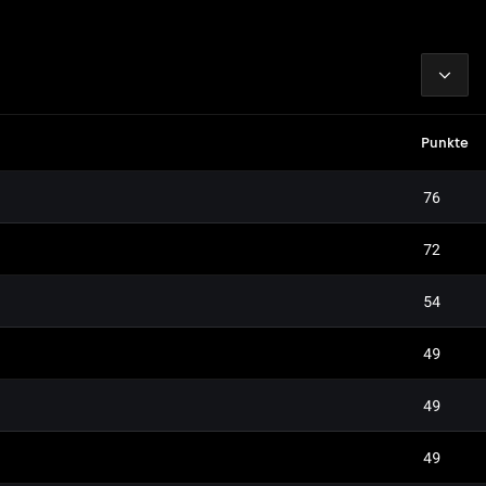
2026
Punkte
76
72
54
49
49
49