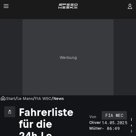
Werbung
Start
/
Le Mans
/
FIA WEC
/
News
Fahrerliste
FIA WEC
Von
B
für die
14.05.2025
Oliver
e
- 06:49
Müller
i
24h Le