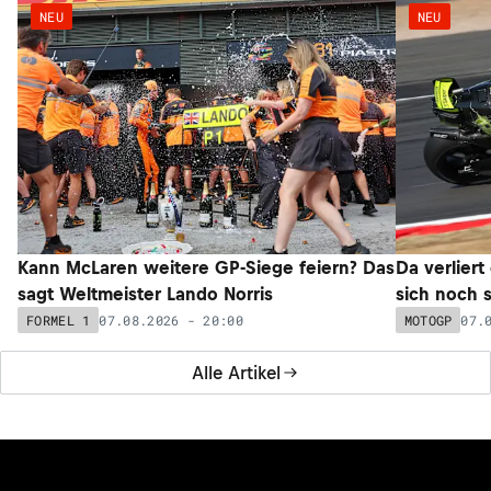
NEU
NEU
Kann McLaren weitere GP-Siege feiern? Das
Da verliert
sagt Weltmeister Lando Norris
sich noch 
07.08.2026 - 20:00
07.
FORMEL 1
MOTOGP
Alle Artikel