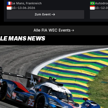
Le Mans, Frankreich
Autodrom
10.–13.06.2026
10.–12.
Zum Event
Alle FIA WEC Events
LE MANS NEWS