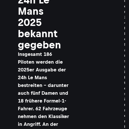
d
e
Mans
n
2
2025
4
h
bekannt
L
e
gegeben
M
a
Insgesamt 186
n
s
Piloten werden die
g
2025er Ausgabe der
i
24h Le Mans
b
t
bestreiten - darunter
e
auch fünf Damen und
s
i
18 frühere Formel-1-
m
Fahrer. 62 Fahrzeuge
m
e
nehmen den Klassiker
r
in Angriff. An der
k