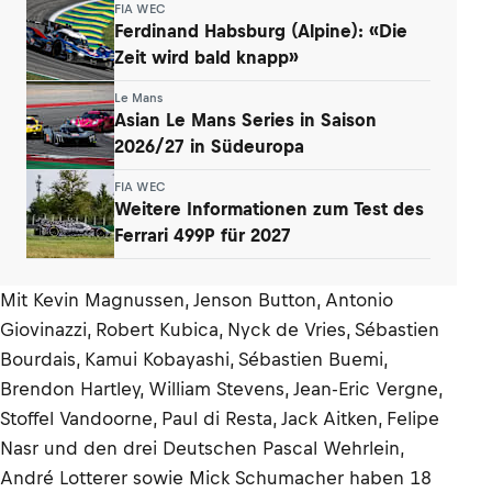
FIA WEC
Ferdinand Habsburg (Alpine): «Die
Zeit wird bald knapp»
Le Mans
Asian Le Mans Series in Saison
2026/27 in Südeuropa
FIA WEC
Weitere Informationen zum Test des
Ferrari 499P für 2027
Mit Kevin Magnussen, Jenson Button, Antonio
Giovinazzi, Robert Kubica, Nyck de Vries, Sébastien
Bourdais, Kamui Kobayashi, Sébastien Buemi,
Brendon Hartley, William Stevens, Jean-Eric Vergne,
Stoffel Vandoorne, Paul di Resta, Jack Aitken, Felipe
Nasr und den drei Deutschen Pascal Wehrlein,
André Lotterer sowie Mick Schumacher haben 18