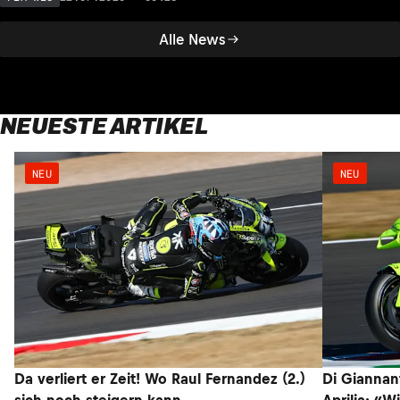
Alle News
NEUESTE ARTIKEL
NEU
NEU
Da verliert er Zeit! Wo Raul Fernandez (2.)
Di Giannan
sich noch steigern kann
Aprilia: «W