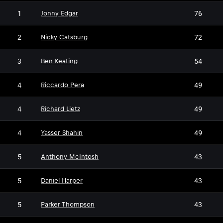
1
76
Jonny Edgar
2
72
Nicky Catsburg
3
54
Ben Keating
4
49
Riccardo Pera
4
49
Richard Lietz
4
49
Yasser Shahin
5
43
Anthony McIntosh
5
43
Daniel Harper
5
43
Parker Thompson