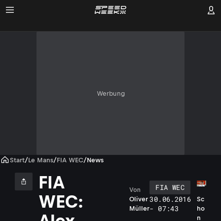
Werbung
Start
/
Le Mans
/
FIA WEC
/
News
FIA
FIA WEC
Von
WEC:
30.06.2016
Oliver
Sc
- 07:43
Müller
ho
Alex
n