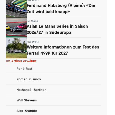
FIA WEC
Ferdinand Habsburg (Alpine): «Die
Zeit wird bald knapp»
Le Mans
Asian Le Mans Series in Saison
2026/27 in Südeuropa
FIA WEC
Weitere Informationen zum Test des
Ferrari 499P für 2027
Im Artikel erwähnt
René Rast
Roman Rusinov
Nathanaël Berthon
Will Stevens
Alex Brundle