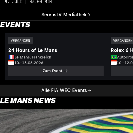
9. JULI | 45:00 MIN
ServusTV Mediathek
EVENTS
VERGANGEN
VERGANGEN
24 Hours of Le Mans
Rolex 6 
Le Mans, Frankreich
Autodrom
10.–13.06.2026
10.–12.
Zum Event
Alle FIA WEC Events
LE MANS NEWS