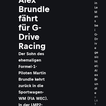
in
Brundle
Le
M
fährt
an
s
für G-
be
i
Drive
G-
Dr
Racing
iv
e
ge
Der Sohn des
sic
ehemaligen
ht
Formel-1-
et:
Al
Piloten Martin
ex
Brundle kehrt
Br
un
zurück in die
dl
Sportwagen-
e
©
WM (FIA WEC).
LA
T
In der LMP2-