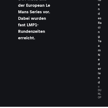
e
der European Le
n
Mans Series vor.
d
Dabei wurden
es
Ra
fast LMP1-
ci
Rundenzeiten
n
g
erreicht.
Te
a
m
N
e
d
er
la
n
d
©
DU
NL
OP