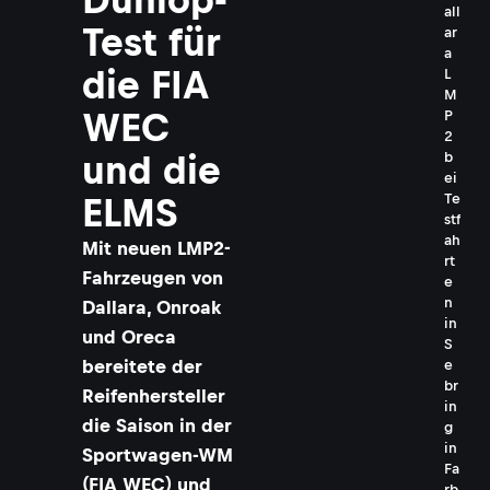
all
Test für
ar
a
die FIA
L
M
WEC
P
2
und die
b
ei
Te
ELMS
stf
ah
Mit neuen LMP2-
rt
Fahrzeugen von
e
n
Dallara, Onroak
in
und Oreca
S
bereitete der
e
br
Reifenhersteller
in
die Saison in der
g
in
Sportwagen-WM
Fa
(FIA WEC) und
rb