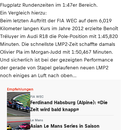
Flugplatz Rundenzeiten im 1:47er Bereich.
Ein Vergleich hierzu:
Beim letzten Auftritt der FIA WEC auf dem 6,019
Kilometer langen Kurs im Jahre 2012 erzielte Benoît
Tréluyer im Audi R18 die Pole-Position mit 1:45,820
Minuten. Die schnellste LMP2-Zeit schaffte damals
Olivier Pla im Morgan-Judd mit 1:50,467 Minuten.
Und sicherlich ist bei der gezeigten Performance
der gerade von Stapel gelaufenen neuen LMP2
noch einiges an Luft nach oben…
Empfehlungen
FIA WEC
Ferdinand Habsburg (Alpine): «Die
Zeit wird bald knapp»
Le Mans
Asian Le Mans Series in Saison