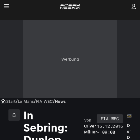
Werbung
Start
/
Le Mans
/
FIA WEC
/
News
In
FIA WEC
Von
Sebring:
16.12.2016
D
Oliver
- 09:08
er
Müller
Dunlop-
D