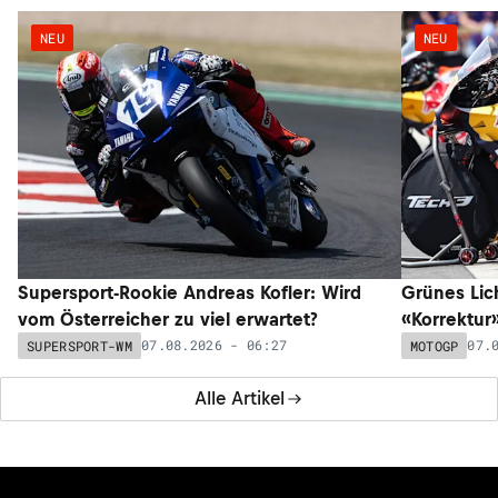
NEU
NEU
Supersport-Rookie Andreas Kofler: Wird
Grünes Lic
vom Österreicher zu viel erwartet?
«Korrektur
07.08.2026 - 06:27
07.
SUPERSPORT-WM
MOTOGP
Alle Artikel