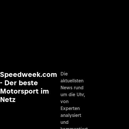
Speedweek.com
Die
aktuellsten
- Der beste
News rund
Motorsport im
um die Uhr,
Netz
von
Experten
analysiert
und
kommentiert