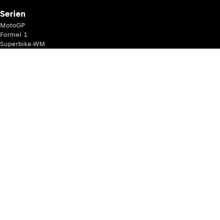
Serien
MotoGP
Formel 1
Superbike-WM