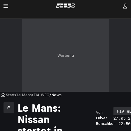
Werbung
Start
/
Le Mans
/
FIA WEC
/
News
Le Mans:
FIA W
Von
Nissan
27.05.2
Oliver
- 22:50
Runschke
startet in