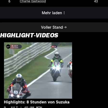
6
43
Charlie Eastwood
Mehr laden
Voller Stand
HIGHLIGHT-VIDEOS
H
1
Highlights: 8 Stunden von Suzuka
9. JULI | 45:00 MIN