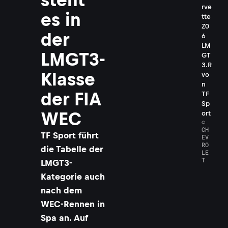
rve
es in
tte
Z0
der
6
LM
LMGT3-
GT
3.R
Klasse
vo
n
der FIA
TF
Sp
WEC
ort
©
CH
TF Sport führt
EV
RO
die Tabelle der
LE
T
LMGT3-
Kategorie auch
nach dem
WEC-Rennen in
Spa an. Auf