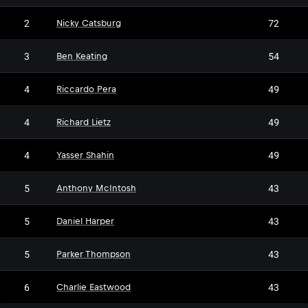
2
72
Nicky Catsburg
3
54
Ben Keating
4
49
Riccardo Pera
4
49
Richard Lietz
4
49
Yasser Shahin
5
43
Anthony McIntosh
5
43
Daniel Harper
5
43
Parker Thompson
6
43
Charlie Eastwood