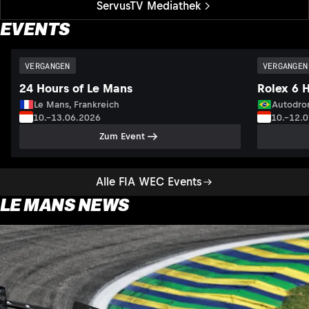
ServusTV Mediathek
EVENTS
VERGANGEN
VERGANGEN
24 Hours of Le Mans
Rolex 6 
Le Mans, Frankreich
Autodrom
10.–13.06.2026
10.–12.
Zum Event
Alle FIA WEC Events
LE MANS NEWS