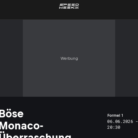
Werbung
Böse
Formel 1
06.06.2026 
Monaco-
20:30
Überraschung