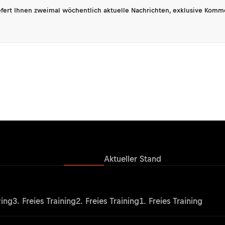
fert Ihnen zweimal wöchentlich aktuelle Nachrichten, exklusive Komm
Ergebnisse
Aktueller Stand
ying
3. Freies Training
2. Freies Training
1. Freies Training