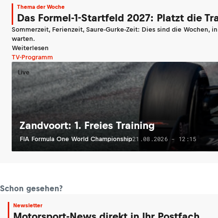
Thema der Woche
Das Formel-1-Startfeld 2027: Platzt die T
Sommerzeit, Ferienzeit, Saure-Gurke-Zeit: Dies sind die Wochen, i
warten.
Weiterlesen
TV-Programm
Live
Zandvoort: 1. Freies Training
21.08.2026 - 12:15
FIA Formula One World Championship
Schon gesehen?
Newsletter
Motorsport-News direkt in Ihr Postfach