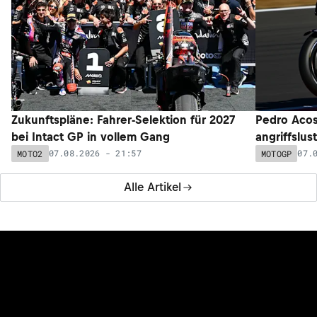
Zukunftspläne: Fahrer-Selektion für 2027
Pedro Acos
bei Intact GP in vollem Gang
angriffslus
07.08.2026 - 21:57
07.
MOTO2
MOTOGP
Alle Artikel