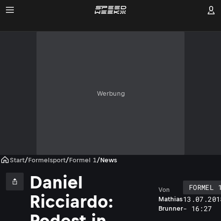
Werbung
Start
/
Formelsport
/
Formel 1
/
News
Daniel
FORMEL 
Von
Ricciardo:
13.07.201
Mathias
- 16:27
Brunner
Podest in