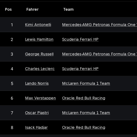
Pos
Fahrer
Team
1
Kimi Antonelli
Mercedes-AMG Petronas Formula One
2
Lewis Hamilton
Scuderia Ferrari HP
3
George Russell
Mercedes-AMG Petronas Formula One
4
Charles Leclerc
Scuderia Ferrari HP
5
Lando Norris
McLaren Formula 1 Team
6
Max Verstappen
Oracle Red Bull Racing
7
Oscar Piastri
McLaren Formula 1 Team
8
Isack Hadjar
Oracle Red Bull Racing