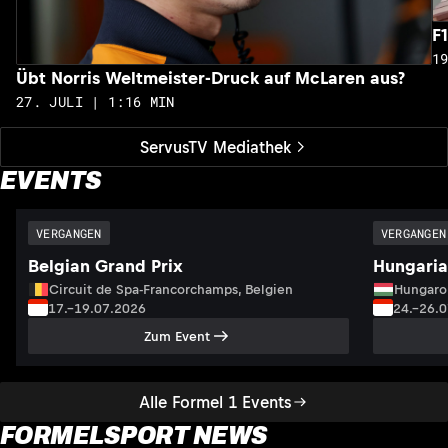
F
1
Übt Norris Weltmeister-Druck auf McLaren aus?
27. JULI | 1:16 MIN
ServusTV Mediathek
EVENTS
VERGANGEN
VERGANGEN
Belgian Grand Prix
Hungaria
Circuit de Spa-Francorchamps, Belgien
Hungaro
17.–19.07.2026
24.–26.
Zum Event
Alle Formel 1 Events
FORMELSPORT NEWS