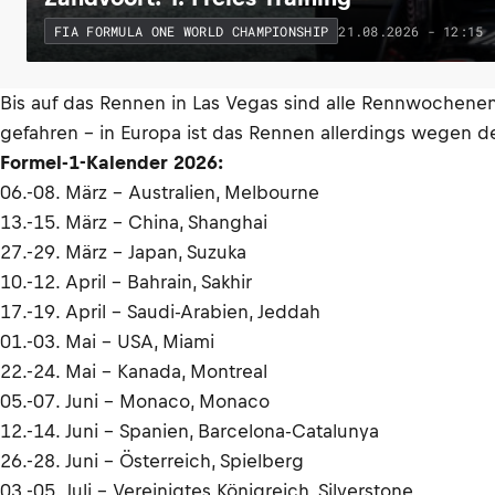
21.08.2026 - 12:15
FIA FORMULA ONE WORLD CHAMPIONSHIP
Bis auf das Rennen in Las Vegas sind alle Rennwochenend
gefahren – in Europa ist das Rennen allerdings wegen 
Formel-1-Kalender 2026:
06.-08. März – Australien, Melbourne
13.-15. März – China, Shanghai
27.-29. März – Japan, Suzuka
10.-12. April – Bahrain, Sakhir
17.-19. April – Saudi-Arabien, Jeddah
01.-03. Mai – USA, Miami
22.-24. Mai – Kanada, Montreal
05.-07. Juni – Monaco, Monaco
12.-14. Juni – Spanien, Barcelona-Catalunya
26.-28. Juni – Österreich, Spielberg
03.-05. Juli – Vereinigtes Königreich, Silverstone