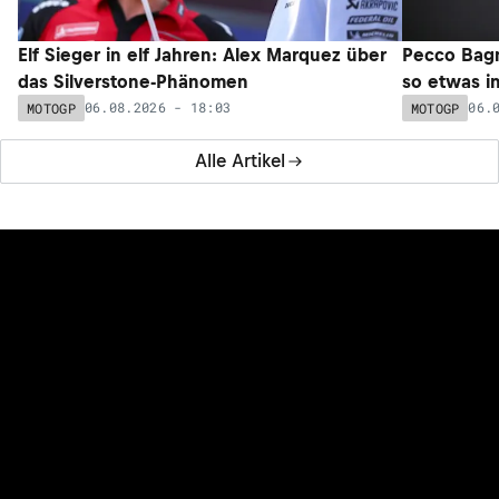
Elf Sieger in elf Jahren: Alex Marquez über
Pecco Bagna
das Silverstone-Phänomen
so etwas i
06.08.2026 - 18:03
06.
MOTOGP
MOTOGP
Alle Artikel