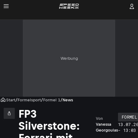
Werbung
Start
/
Formelsport
/
Formel 1
/
News
FP3
FORMEL
Von
Silverstone:
13.07.2
Vanessa
- 13:03
Georgoulas
Ferrari mit