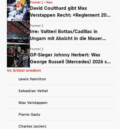
Formel 1 • Neu
David Coulthard gibt Max
Verstappen Recht: «Reglement 2026
wie Dampfwalze»
Formel 1
Irre: Valtteri Bottas/Cadillac in
Ungarn mit Absicht in die Mauer
gefahren
Formel 1
GP-Sieger Johnny Herbert: Was
George Russell (Mercedes) 2026 so
entmutigt
Im Artikel erwähnt
Lewis Hamilton
Sebastian Vettel
Max Verstappen
Pierre Gasly
Charles Leclerc