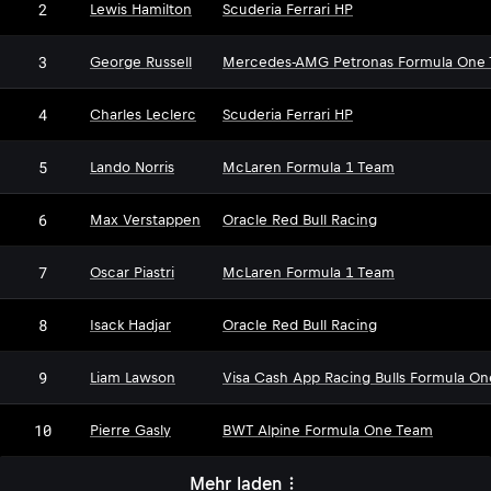
2
Lewis Hamilton
Scuderia Ferrari HP
3
George Russell
Mercedes-AMG Petronas Formula One
4
Charles Leclerc
Scuderia Ferrari HP
5
Lando Norris
McLaren Formula 1 Team
6
Max Verstappen
Oracle Red Bull Racing
7
Oscar Piastri
McLaren Formula 1 Team
8
Isack Hadjar
Oracle Red Bull Racing
9
Liam Lawson
Visa Cash App Racing Bulls Formula O
10
Pierre Gasly
BWT Alpine Formula One Team
Mehr laden