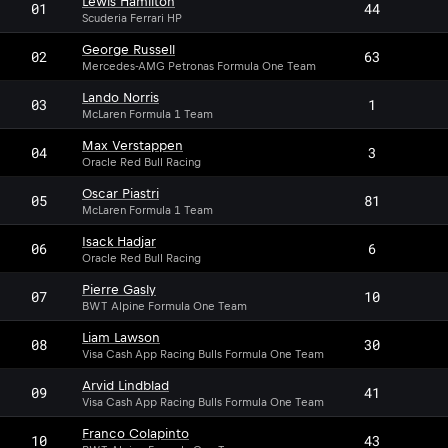
Lewis Hamilton
01
44
Scuderia Ferrari HP
George Russell
02
63
Mercedes-AMG Petronas Formula One Team
Lando Norris
03
1
McLaren Formula 1 Team
Max Verstappen
04
3
Oracle Red Bull Racing
Oscar Piastri
05
81
McLaren Formula 1 Team
Isack Hadjar
06
6
Oracle Red Bull Racing
Pierre Gasly
07
10
BWT Alpine Formula One Team
Liam Lawson
08
30
Visa Cash App Racing Bulls Formula One Team
Arvid Lindblad
09
41
Visa Cash App Racing Bulls Formula One Team
Franco Colapinto
10
43