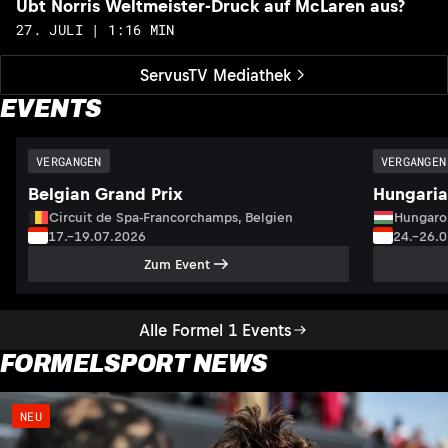
Übt Norris Weltmeister-Druck auf McLaren aus?
27. JULI | 1:16 MIN
ServusTV Mediathek
EVENTS
VERGANGEN
VERGANGEN
Belgian Grand Prix
Hungaria
Circuit de Spa-Francorchamps, Belgien
Hungaro
17.–19.07.2026
24.–26.
Zum Event
Alle Formel 1 Events
FORMELSPORT NEWS
NEU