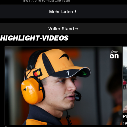
BWT Alpine Formula One Team
Mehr laden
Voller Stand
HIGHLIGHT-VIDEOS
F
1