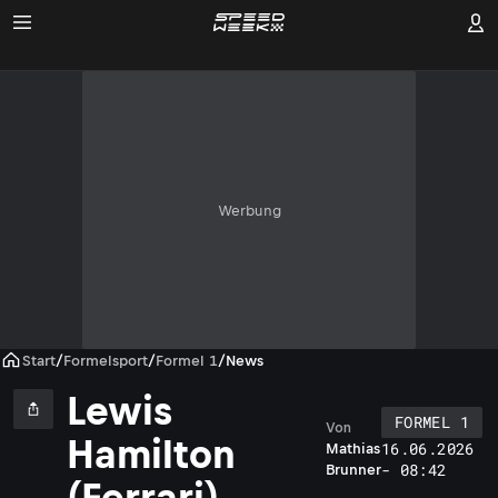
Werbung
Start
/
Formelsport
/
Formel 1
/
News
Lewis
FORMEL 1
Von
Hamilton
16.06.2026
Mathias
- 08:42
Brunner
(Ferrari)