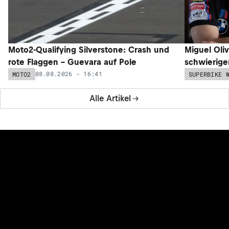
Moto2-Qualifying Silverstone: Crash und
Miguel Oli
rote Flaggen – Guevara auf Pole
schwieriger
08.08.2026 - 16:41
MOTO2
SUPERBIKE 
Alle Artikel