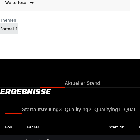
Weiterlesen
Themen
Formel 1
Ergebnisse
Aktueller Stand
ERGEBNISSE
Rennen
Startaufstellung
3. Qualifying
2. Qualifying
1. Qualif
Pos
Fahrer
Start Nr