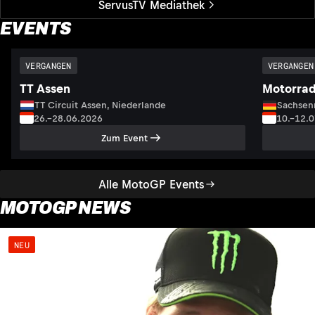
ServusTV Mediathek
EVENTS
VERGANGEN
VERGANGEN
TT Assen
Motorrad
TT Circuit Assen, Niederlande
Sachsenr
26.–28.06.2026
10.–12.
Zum Event
Alle MotoGP Events
MOTOGP NEWS
NEU