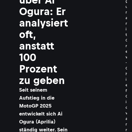
g
u
Ogura: Er
r
a
analysiert
m
i
oft,
t
C
anstatt
r
e
100
w
-
Prozent
C
h
zu geben
i
e
Seit seinem
f
G
Aufstieg in die
i
MotoGP 2025
o
entwickelt sich Ai
v
a
Ogura (Aprilia)
n
ständig weiter. Sein
n