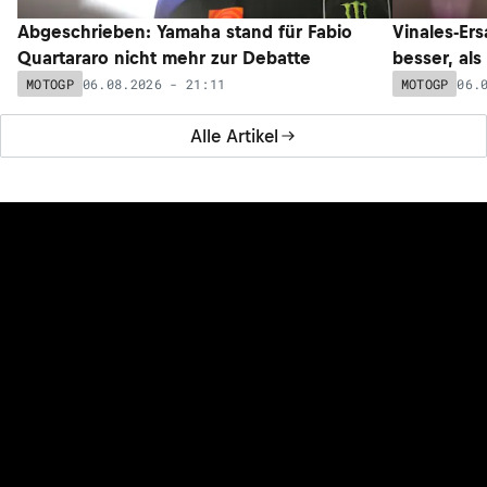
Abgeschrieben: Yamaha stand für Fabio
Vinales-Ers
Quartararo nicht mehr zur Debatte
besser, als
06.08.2026 - 21:11
06.
MOTOGP
MOTOGP
Alle Artikel