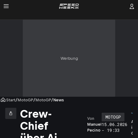
Werbung
Start
/
MotoGP
/
MotoGP
/
News
Crew-
MOTOGP
Von
A
Chief
15.06.2026
Manuel
i
- 19:33
Pecino
O
über Ai