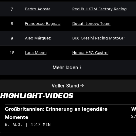
7
Pedro Acosta
Red Bull KTM Factory Racing
8
Francesco Bagnaia
Ducati Lenovo Team
9
Alex Márquez
BK8 Gresini Racing MotoGP
10
Luca Marini
Honda HRC Castrol
Mehr laden
Voller Stand
HIGHLIGHT-VIDEOS
Großbritannien: Erinnerung an legendäre
W
2
Momente
6. AUG. | 4:47 MIN