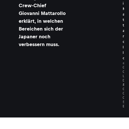
i
Crew-Chief
M
Giovanni Mattarollo
a
t
erklärt, in welchen
t
Bereichen sich der
a
Japaner noch
r
o
verbessern muss.
l
l
o
©
G
O
L
D
&
G
O
O
S
E