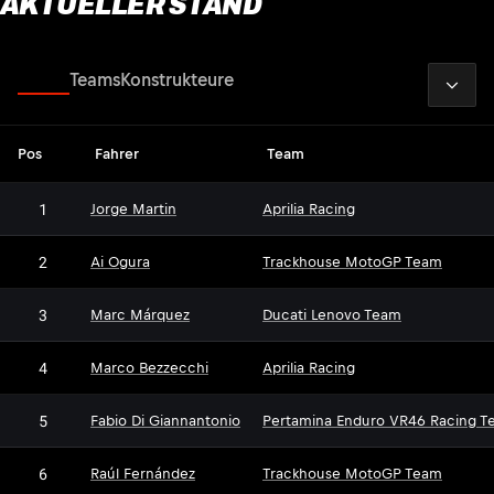
AKTUELLER STAND
2026
Fahrer
Teams
Konstrukteure
Pos
Fahrer
Team
1
Jorge Martin
Aprilia Racing
2
Ai Ogura
Trackhouse MotoGP Team
3
Marc Márquez
Ducati Lenovo Team
4
Marco Bezzecchi
Aprilia Racing
5
Fabio Di Giannantonio
Pertamina Enduro VR46 Racing T
6
Raúl Fernández
Trackhouse MotoGP Team