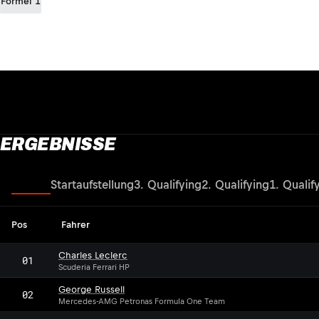
Formel 1
ERGEBNISSE
Rennen
Startaufstellung
3. Qualifying
2. Qualifying
1. Qualif
Pos
Fahrer
Charles Leclerc
01
Scuderia Ferrari HP
George Russell
02
Mercedes-AMG Petronas Formula One Team