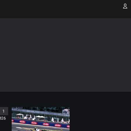
 1
026