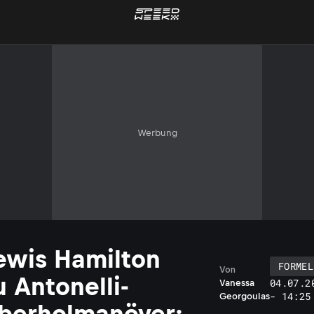
Werbung
ewis Hamilton
FORMEL
Von
u Antonelli-
04.07.2
Vanessa
- 14:25
Georgoulas
berholmanöver: