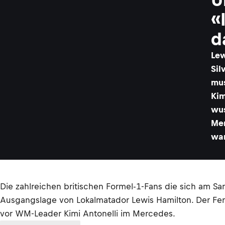
«
d
Lew
Sil
mus
Kim
wus
Mer
war
Die zahlreichen britischen Formel-1-Fans die sich am S
Ausgangslage von Lokalmatador Lewis Hamilton. Der Ferr
vor WM-Leader Kimi Antonelli im Mercedes.