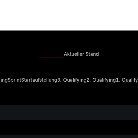
Ergebnisse
Aktueller Stand
ying
Sprint
Startaufstellung
3. Qualifying
2. Qualifying
1. Qualif