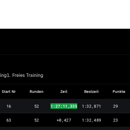
ying
1. Freies Training
Start Nr
Runden
Zeit
Bestzeit
Punkte
16
52
1:27:11,335
1:32,871
29
63
52
+0,427
1:32,489
23