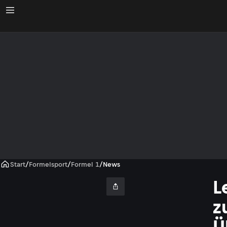
Start
/
Formelsport
/
Formel 1
/
News
L
z
Ü