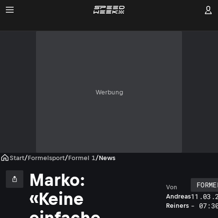
Werbung
Start
/
Formelsport
/
Formel 1
/
News
Marko:
FORME
Von
«Keine
11.03.
Andreas
- 07:3
Reiners
einfache