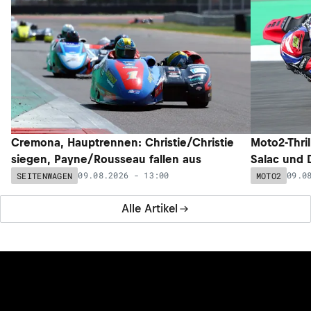
Cremona, Hauptrennen: Christie/Christie
Moto2-Thril
siegen, Payne/Rousseau fallen aus
Salac und 
09.08.2026 - 13:00
09.0
SEITENWAGEN
MOTO2
Alle Artikel