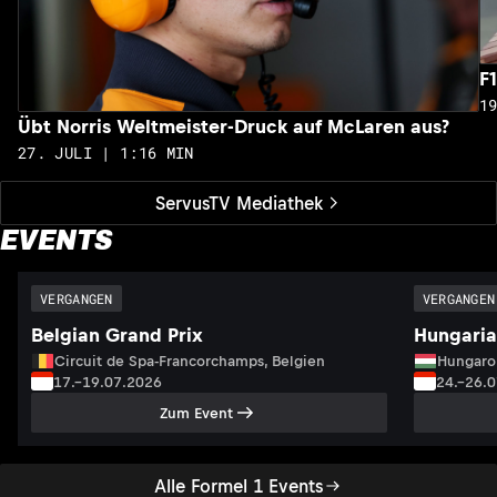
F
1
Übt Norris Weltmeister-Druck auf McLaren aus?
27. JULI | 1:16 MIN
ServusTV Mediathek
EVENTS
VERGANGEN
VERGANGEN
Belgian Grand Prix
Hungaria
Circuit de Spa-Francorchamps, Belgien
Hungaro
17.–19.07.2026
24.–26.
Zum Event
Alle Formel 1 Events